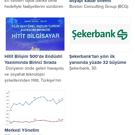
En sevilen dijital banka olma
altyapı kadar önemli
hedefiyle faaliyetlerini sürdüren
Boston Consulting Group (BCG)
ING Türkiye, 2026 yılının ilk
tarafından yayımlanan Akıllı
yarısına ilişkin konsolide finansal
Şehirler Endeksi 2026: Yapay
sonuçlarını açıkladı.
Zekâ Kent Yaşamını Nasıl
Şekillendiriyor (Intelligent Cities
Index 2026: How AI Shapes
Urban Living) başlıklı rapor,
kentlerin teknolojiyi ve yapay
zekâyı...
Hitit Bilişim 500’de Endüstri
Şekerbank’tan yılın ilk
Yazılımında Birinci Sırada
yarısında yüzde 32 büyüme
Dünyanın önde gelen havayolu
Şekerbank, 30.
ve seyahat teknolojisi
şirketlerinden Hitit, Türkiye'nin
En İyi 500 Bilişim Şirketi
Araştırması kapsamında
düzenlenen Bilişim 500
Ödülleri'nde Sektörel Yazılım –
Turizm kategorisinde birincilik
ödülüne layık görüldü.
Merkezi Yönetim