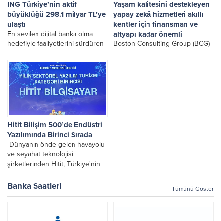
Düşüneceğim"in...
ING Türkiye’nin aktif
Yaşam kalitesini destekleyen
büyüklüğü 298.1 milyar TL’ye
yapay zekâ hizmetleri akıllı
ulaştı
kentler için finansman ve
En sevilen dijital banka olma
altyapı kadar önemli
hedefiyle faaliyetlerini sürdüren
Boston Consulting Group (BCG)
ING Türkiye, 2026 yılının ilk
tarafından yayımlanan Akıllı
yarısına ilişkin konsolide finansal
Şehirler Endeksi 2026: Yapay
sonuçlarını açıkladı.
Zekâ Kent Yaşamını Nasıl
Şekillendiriyor (Intelligent Cities
Index 2026: How AI Shapes
Urban Living) başlıklı rapor,
kentlerin teknolojiyi ve yapay
zekâyı...
Hitit Bilişim 500’de Endüstri
Yazılımında Birinci Sırada
Dünyanın önde gelen havayolu
ve seyahat teknolojisi
şirketlerinden Hitit, Türkiye'nin
En İyi 500 Bilişim Şirketi
Araştırması kapsamında
Banka Saatleri
Tümünü Göster
düzenlenen Bilişim 500
Ödülleri'nde Sektörel Yazılım –
Turizm kategorisinde birincilik