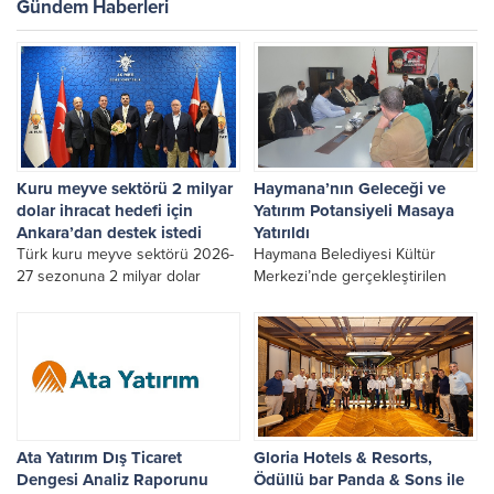
Gündem Haberleri
Kuru meyve sektörü 2 milyar
Haymana’nın Geleceği ve
dolar ihracat hedefi için
Yatırım Potansiyeli Masaya
Ankara’dan destek istedi
Yatırıldı
Türk kuru meyve sektörü 2026-
Haymana Belediyesi Kültür
27 sezonuna 2 milyar dolar
Merkezi’nde gerçekleştirilen
ihracat hedefiyle girdi.
geniş katılımlı istişare
toplantısında; ilçede yapımı
devam eden projeler ile hayata
geçirilmesi planlanan yeni
yatırımlar, ulaşımdan turizme,
sanayiden kırsal kalkınmaya
kadar tüm yönleriyle ele alındı.
Ata Yatırım Dış Ticaret
Gloria Hotels & Resorts,
Dengesi Analiz Raporunu
Ödüllü bar Panda & Sons ile