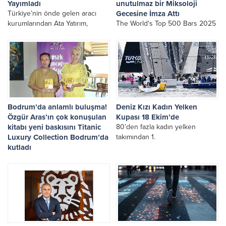
Yayımladı
unutulmaz bir Miksoloji
Türkiye’nin önde gelen aracı
Gecesine İmza Attı
kurumlarından Ata Yatırım,
The World's Top 500 Bars 2025
düzenli olarak yayımladığı
listesinde zirveye yerleşerek
araştırma raporları ve analizlerle
dünyanın bir numaralı barı
Türkiye ekonomisinin ve
seçilen Edinburgh merkezli
piyasaların nabzını tutmaya,
Panda & Sons, Gloria Serenity
yatırımcılar için önem taşıyan
Resort'ta misafirler ile buluştu.
gelişmeleri kapsamlı analizlerle
değerlendirmeye devam ediyor.
Bodrum’da anlamlı buluşma!
Deniz Kızı Kadın Yelken
Özgür Aras’ın çok konuşulan
Kupası 18 Ekim’de
kitabı yeni baskısını Titanic
80’den fazla kadın yelken
Luxury Collection Bodrum’da
takımından 1.
kutladı
Ünlü iletişim danışmanı Özgür
Aras'ın okurların büyük ilgi
gösterdiği, arka arkaya baskı
yapan ve tüm gelirini Tüvana
Okuma İstekli Çocuk Eğitim Vakfı
(TOÇEV)'e bağışladığı 14'üncü
kitabı "Artık Üzülmeden Önce