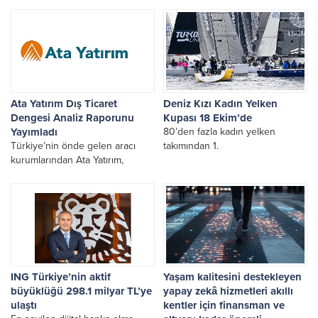
ihracat hedefiyle girdi.
geniş katılımlı istişare
toplantısında; ilçede yapımı
devam eden projeler ile hayata
geçirilmesi planlanan yeni
yatırımlar, ulaşımdan turizme,
sanayiden kırsal kalkınmaya
kadar tüm yönleriyle ele alındı.
Ata Yatırım Dış Ticaret
Deniz Kızı Kadın Yelken
Dengesi Analiz Raporunu
Kupası 18 Ekim’de
Yayımladı
80’den fazla kadın yelken
Türkiye’nin önde gelen aracı
takımından 1.
kurumlarından Ata Yatırım,
düzenli olarak yayımladığı
araştırma raporları ve analizlerle
Türkiye ekonomisinin ve
piyasaların nabzını tutmaya,
yatırımcılar için önem taşıyan
gelişmeleri kapsamlı analizlerle
değerlendirmeye devam ediyor.
ING Türkiye’nin aktif
Yaşam kalitesini destekleyen
büyüklüğü 298.1 milyar TL’ye
yapay zekâ hizmetleri akıllı
ulaştı
kentler için finansman ve