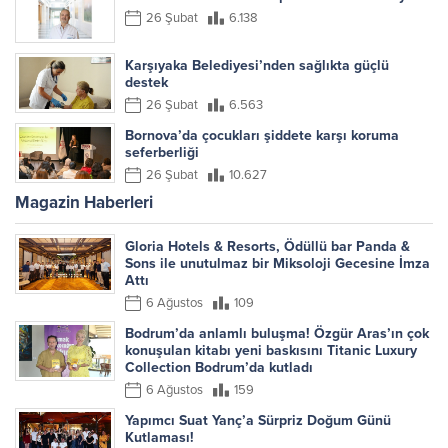
26 Şubat
6.138
Karşıyaka Belediyesi’nden sağlıkta güçlü
destek
26 Şubat
6.563
Bornova’da çocukları şiddete karşı koruma
seferberliği
26 Şubat
10.627
Magazin Haberleri
Gloria Hotels & Resorts, Ödüllü bar Panda &
Sons ile unutulmaz bir Miksoloji Gecesine İmza
Attı
6 Ağustos
109
Bodrum’da anlamlı buluşma! Özgür Aras’ın çok
konuşulan kitabı yeni baskısını Titanic Luxury
Collection Bodrum’da kutladı
6 Ağustos
159
Yapımcı Suat Yanç’a Sürpriz Doğum Günü
Kutlaması!