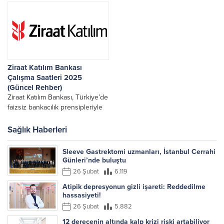
çözüm sunmaktadır. Bu nedenle
bireysel, ticari ve kurumsal
internet kullanıcıları tarafından
müşterilere hizmet vermektedir.
sıkça “VakıfBank kaçta açılıyor,
Kullanıcılar tarafından en sık
kaçta kapanıyor, öğle...
araştırılan konular arasında
“Ziraat Bankası kaçta...
Ziraat Katılım Bankası
Çalışma Saatleri 2025
(Güncel Rehber)
Ziraat Katılım Bankası, Türkiye’de
faizsiz bankacılık prensipleriyle
hizmet veren kamu katılım
bankalarından biridir. Bireysel,
Sağlık Haberleri
KOBİ ve kurumsal müşterilere
yönelik geniş ürün yelpazesi ve
Sleeve Gastrektomi uzmanları, İstanbul Cerrahi
şube ağı ile hizmet sunmaktadır.
Günleri’nde buluştu
Bu nedenle...
26 Şubat
6.119
Atipik depresyonun gizli işareti: Reddedilme
hassasiyeti!
26 Şubat
5.882
12 derecenin altında kalp krizi riski artabiliyor