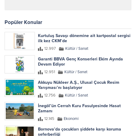
Popüler Konular
Kurtuluş Savaşı dönemine ait kartpostal sergisi
ilk kez CKM’de
12.997
Kültür / Sanat
Garanti BBVA Genç Konserleri Ekim Ayında
Devam Ediyor
12.951
Kültür / Sanat
Akkuyu Nükleer A.Ş., Ulusal Çocuk Resim
Yarışması’nı başlatıyor
12.756
Kültür / Sanat
İnegöl’ün Cerrah Kuru Fasulyesinde Hasat
Zamanı
12.145
Ekonomi
Bornova’da çocukları şiddete karşı koruma
seferberliği