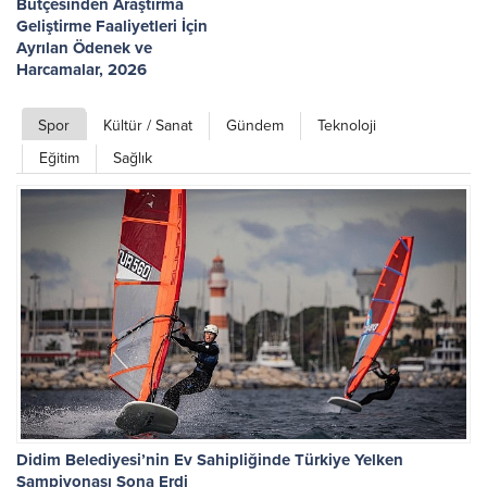
Bütçesinden Araştırma
Geliştirme Faaliyetleri İçin
Ayrılan Ödenek ve
Harcamalar, 2026
Merkezi yönetim bütçesinden
Ar-Ge harcaması 2025 yılında
Spor
Kültür / Sanat
Gündem
Teknoloji
253 milyar 544 milyon TL oldu
Merkezi yönetim bütçesi verileri
Eğitim
Sağlık
kullanılarak yapılan...
Didim Belediyesi’nin Ev Sahipliğinde Türkiye Yelken
Şampiyonası Sona Erdi