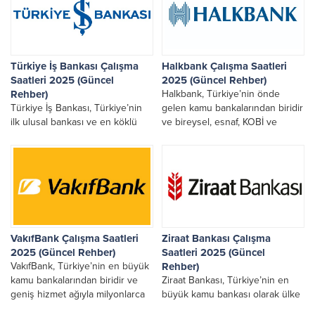
ödülüne layık görüldü.
Türkiye İş Bankası Çalışma
Halkbank Çalışma Saatleri
Saatleri 2025 (Güncel
2025 (Güncel Rehber)
Rehber)
Halkbank, Türkiye’nin önde
Türkiye İş Bankası, Türkiye’nin
gelen kamu bankalarından biridir
ilk ulusal bankası ve en köklü
ve bireysel, esnaf, KOBİ ve
finans kuruluşlarından biri olarak
kurumsal müşterilere geniş bir
bireysel, ticari ve kurumsal
hizmet yelpazesi sunar. Özellikle
müşterilere geniş kapsamlı
esnaf ve işletmeler tarafından
bankacılık hizmetleri
yoğun kullanılan Halkbank
sunmaktadır. Kullanıcılar
şubelerinin çalışma düzeni...
tarafından en sık araştırılan
konular...
VakıfBank Çalışma Saatleri
Ziraat Bankası Çalışma
2025 (Güncel Rehber)
Saatleri 2025 (Güncel
VakıfBank, Türkiye’nin en büyük
Rehber)
kamu bankalarından biridir ve
Ziraat Bankası, Türkiye’nin en
geniş hizmet ağıyla milyonlarca
büyük kamu bankası olarak ülke
bireysel ve ticari müşteriye
genelinde geniş şube ağıyla