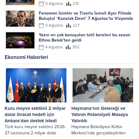
5 Ağustos
231
Fenomen İsimler ve Tivorlu İsmail Aynı Filmde
Buluştu! ‘Kozalak Devri’ 7 Ağustos’ta Vizyonda
5 Ağustos
227
Yazın en çok konuşulan tatil kareleri bu sezon
Ethno Belek’ten geldi
4 Ağustos
353
Ekonomi Haberleri
Kuru meyve sektörü 2 milyar
Haymana’nın Geleceği ve
dolar ihracat hedefi için
Yatırım Potansiyeli Masaya
Ankara’dan destek istedi
Yatırıldı
Türk kuru meyve sektörü 2026-
Haymana Belediyesi Kültür
27 sezonuna 2 milyar dolar
Merkezi’nde gerçekleştirilen