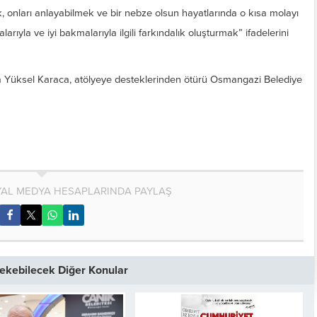
 onları anlayabilmek ve bir nebze olsun hayatlarında o kısa molayı
ıyla ve iyi bakmalarıyla ilgili farkındalık oluşturmak” ifadelerini
 Yüksel Karaca, atölyeye desteklerinden ötürü Osmangazi Belediye
AL MEDYA HESAPLARINDA PAYLAŞ
 Çekebilecek Diğer Konular