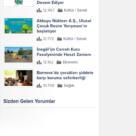
Devam Ediyor
12.967
Kültür / Sanat
Akkuyu Nükleer A.Ş., Ulusal
Çocuk Resim Yarışması’nı
başlatıyor
12.772
Kültür / Sanat
İnegöl’ün Cerrah Kuru
Fasulyesinde Hasat Zamanı
12.162
Ekonomi
Bornova’da çocukları şiddete
karşı koruma seferberliği
10.708
Sağlık
Sizden Gelen Yorumlar
Galeri
Tümünü Göster