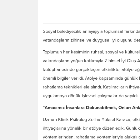
Sosyal belediyecilik anlayışıyla toplumsal farkın
vatandaşların zihinsel ve duygusal iyi oluşunu des
Toplumun her kesiminin ruhsal, sosyal ve kültüre
vatandaşların yoğun katılımıyla Zihinsel İyi Oluş
kütüphanesinde gerçekleşen etkinlikte, atölye e
önemli bilgiler verildi. Atölye kapsamında günlük 
rahatlama teknikleri ele alındı. Katılımcıların ihti
uygulamaya dönük işlevsel çalışmalar da yapıldı.
“Amacımız İnsanlara Dokunabilmek, Onları An
Uzman Klinik Psikolog Zeliha Yüksel Karaca, etkin
ihtiyaçlarına yönelik bir atölye düzenledik. Günlü
yöntemlerinden, rahatlama yöntemleriyle alakalı o