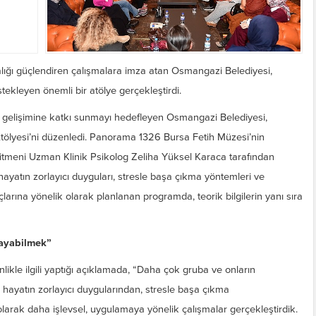
dalığı güçlendiren çalışmalara imza atan Osmangazi Belediyesi,
tekleyen önemli bir atölye gerçekleştirdi.
l gelişimine katkı sunmayı hedefleyen Osmangazi Belediyesi,
 Atölyesi’ni düzenledi. Panorama 1326 Bursa Fetih Müzesi’nin
ğitmeni Uzman Klinik Psikolog Zeliha Yüksel Karaca tarafından
hayatın zorlayıcı duyguları, stresle başa çıkma yöntemleri ve
yaçlarına yönelik olarak planlanan programda, teorik bilgilerin yanı sıra
layabilmek”
likle ilgili yaptığı açıklamada, “Daha çok gruba ve onların
k hayatın zorlayıcı duygularından, stresle başa çıkma
larak daha işlevsel, uygulamaya yönelik çalışmalar gerçekleştirdik.