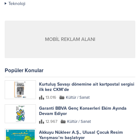
Teknoloji
MOBİL REKLAM ALANI
Popüler Konular
Kurtuluş Savaşı dönemine ait kartpostal sergisi
ilk kez CKM’de
13.016
Kültür / Sanat
Garanti BBVA Genç Konserleri Ekim Ayında
Devam Ediyor
12.967
Kültür / Sanat
Akkuyu Nükleer A.Ş., Ulusal Çocuk Resim
Yarışması’nı başlatıyor