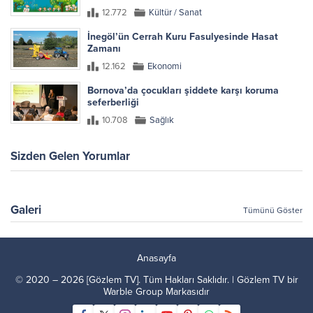
12.772
Kültür / Sanat
İnegöl’ün Cerrah Kuru Fasulyesinde Hasat
Zamanı
12.162
Ekonomi
Bornova’da çocukları şiddete karşı koruma
seferberliği
10.708
Sağlık
Sizden Gelen Yorumlar
Galeri
Tümünü Göster
Anasayfa
© 2020 – 2026 [Gözlem TV]. Tüm Hakları Saklıdır. | Gözlem TV bir
Warble Group
Markasıdır