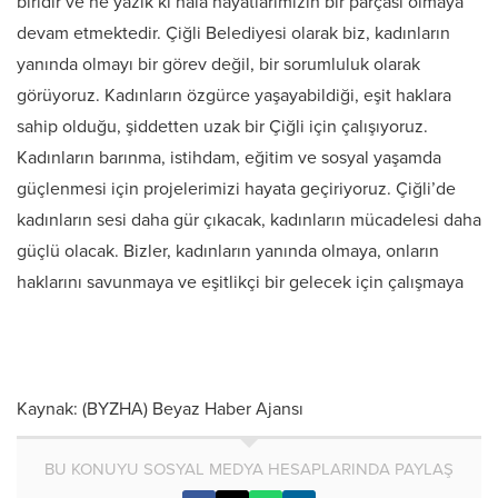
biridir ve ne yazık ki hala hayatlarımızın bir parçası olmaya
devam etmektedir. Çiğli Belediyesi olarak biz, kadınların
yanında olmayı bir görev değil, bir sorumluluk olarak
görüyoruz. Kadınların özgürce yaşayabildiği, eşit haklara
sahip olduğu, şiddetten uzak bir Çiğli için çalışıyoruz.
Kadınların barınma, istihdam, eğitim ve sosyal yaşamda
güçlenmesi için projelerimizi hayata geçiriyoruz. Çiğli’de
kadınların sesi daha gür çıkacak, kadınların mücadelesi daha
güçlü olacak. Bizler, kadınların yanında olmaya, onların
haklarını savunmaya ve eşitlikçi bir gelecek için çalışmaya
Kaynak: (BYZHA) Beyaz Haber Ajansı
BU KONUYU SOSYAL MEDYA HESAPLARINDA PAYLAŞ