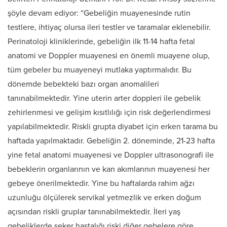
şöyle devam ediyor: “Gebeliğin muayenesinde rutin
testlere, ihtiyaç olursa ileri testler ve taramalar eklenebilir.
Perinatoloji kliniklerinde, gebeliğin ilk 11-14 hafta fetal
anatomi ve Doppler muayenesi en önemli muayene olup,
tüm gebeler bu muayeneyi mutlaka yaptırmalıdır. Bu
dönemde bebekteki bazı organ anomalileri
tanınabilmektedir. Yine uterin arter doppleri ile gebelik
zehirlenmesi ve gelişim kısıtlılığı için risk değerlendirmesi
yapılabilmektedir. Riskli grupta diyabet için erken tarama bu
haftada yapılmaktadır. Gebeliğin 2. döneminde, 21-23 hafta
yine fetal anatomi muayenesi ve Doppler ultrasonografi ile
bebeklerin organlarının ve kan akımlarının muayenesi her
gebeye önerilmektedir. Yine bu haftalarda rahim ağzı
uzunluğu ölçülerek servikal yetmezlik ve erken doğum
açısından riskli gruplar tanınabilmektedir. İleri yaş
gebeliklerde şeker hastalığı riski diğer gebelere göre