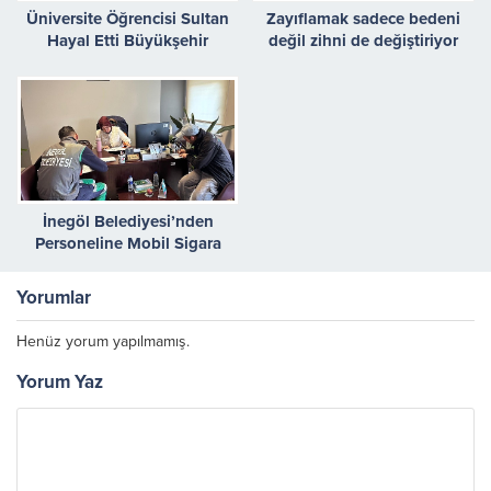
Üniversite Öğrencisi Sultan
Zayıflamak sadece bedeni
Hayal Etti Büyükşehir
değil zihni de değiştiriyor
Gerçekleştirdi
İnegöl Belediyesi’nden
Personeline Mobil Sigara
Bırakma Polikliniği Hizmeti
Yorumlar
Henüz yorum yapılmamış.
Yorum Yaz