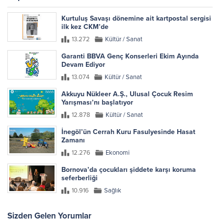
Kurtuluş Savaşı dönemine ait kartpostal sergisi
ilk kez CKM’de
13.272
Kültür / Sanat
Garanti BBVA Genç Konserleri Ekim Ayında
Devam Ediyor
13.074
Kültür / Sanat
Akkuyu Nükleer A.Ş., Ulusal Çocuk Resim
Yarışması’nı başlatıyor
12.878
Kültür / Sanat
İnegöl’ün Cerrah Kuru Fasulyesinde Hasat
Zamanı
12.276
Ekonomi
Bornova’da çocukları şiddete karşı koruma
seferberliği
10.916
Sağlık
Sizden Gelen Yorumlar