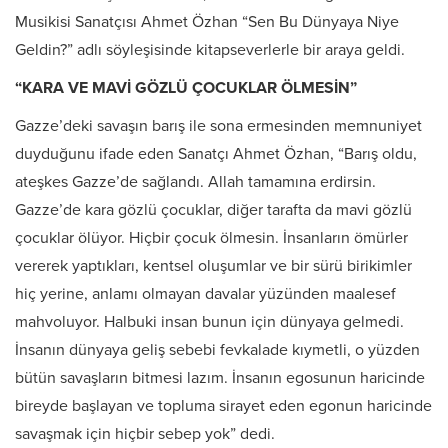
Musikisi Sanatçısı Ahmet Özhan “Sen Bu Dünyaya Niye
Geldin?” adlı söyleşisinde kitapseverlerle bir araya geldi.
“KARA VE MAVİ GÖZLÜ ÇOCUKLAR ÖLMESİN”
Gazze’deki savaşın barış ile sona ermesinden memnuniyet
duyduğunu ifade eden Sanatçı Ahmet Özhan, “Barış oldu,
ateşkes Gazze’de sağlandı. Allah tamamına erdirsin.
Gazze’de kara gözlü çocuklar, diğer tarafta da mavi gözlü
çocuklar ölüyor. Hiçbir çocuk ölmesin. İnsanların ömürler
vererek yaptıkları, kentsel oluşumlar ve bir sürü birikimler
hiç yerine, anlamı olmayan davalar yüzünden maalesef
mahvoluyor. Halbuki insan bunun için dünyaya gelmedi.
İnsanın dünyaya geliş sebebi fevkalade kıymetli, o yüzden
bütün savaşların bitmesi lazım. İnsanın egosunun haricinde
bireyde başlayan ve topluma sirayet eden egonun haricinde
savaşmak için hiçbir sebep yok” dedi.