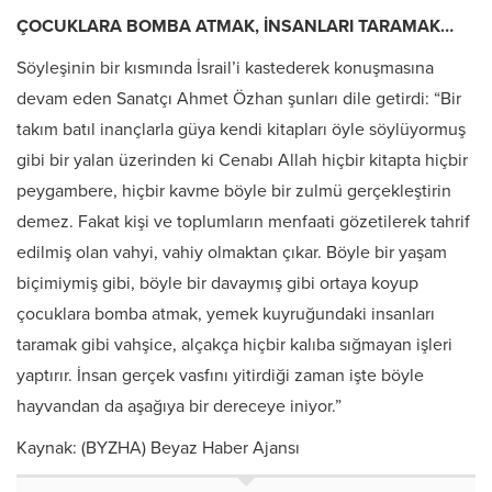
ÇOCUKLARA BOMBA ATMAK, İNSANLARI TARAMAK…
Söyleşinin bir kısmında İsrail’i kastederek konuşmasına
devam eden Sanatçı Ahmet Özhan şunları dile getirdi: “Bir
takım batıl inançlarla güya kendi kitapları öyle söylüyormuş
gibi bir yalan üzerinden ki Cenabı Allah hiçbir kitapta hiçbir
peygambere, hiçbir kavme böyle bir zulmü gerçekleştirin
demez. Fakat kişi ve toplumların menfaati gözetilerek tahrif
edilmiş olan vahyi, vahiy olmaktan çıkar. Böyle bir yaşam
biçimiymiş gibi, böyle bir davaymış gibi ortaya koyup
çocuklara bomba atmak, yemek kuyruğundaki insanları
taramak gibi vahşice, alçakça hiçbir kalıba sığmayan işleri
yaptırır. İnsan gerçek vasfını yitirdiği zaman işte böyle
hayvandan da aşağıya bir dereceye iniyor.”
Kaynak: (BYZHA) Beyaz Haber Ajansı