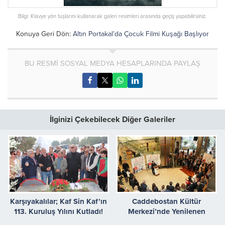
Bilgi: Klavye yön tuşlarını kullanarak galeri resimleri arasında geçiş yapabilirsiniz.
Konuya Geri Dön:
Altın Portakal’da Çocuk Filmi Kuşağı Başlıyor
BU RESMİ SOSYAL MEDYA HESAPLARINDA PAYLAŞ
İlginizi Çekebilecek Diğer Galeriler
Karşıyakalılar; Kaf Sin Kaf’ın
Caddebostan Kültür
113. Kuruluş Yılını Kutladı!
Merkezi’nde Yenilenen
Alanlar Hizmete Açıldı