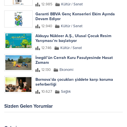
12.985
Kültür / Sanat
Garanti BBVA Genç Konserleri Ekim Ayında
Devam Ediyor
12.940
Kültür / Sanat
Akkuyu Nükleer A.Ş., Ulusal Çocuk Resim
Yarışması’nı başlatıyor
12.746
Kültür / Sanat
İnegöl’ün Cerrah Kuru Fasulyesinde Hasat
Zamanı
12.130
Ekonomi
Bornova’da çocukları şiddete karşı koruma
seferberliği
10.627
Sağlık
Sizden Gelen Yorumlar