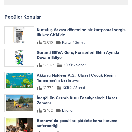
Popüler Konular
Kurtuluş Savaşı dönemine ait kartpostal sergisi
ilk kez CKM’de
13.016
Kültür / Sanat
Garanti BBVA Genç Konserleri Ekim Ayında
Devam Ediyor
12.967
Kültür / Sanat
Akkuyu Nükleer A.Ş., Ulusal Çocuk Resim
Yarışması’nı başlatıyor
12.772
Kültür / Sanat
İnegöl’ün Cerrah Kuru Fasulyesinde Hasat
Zamanı
12.162
Ekonomi
Bornova’da çocukları şiddete karşı koruma
seferberliği