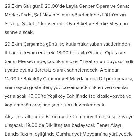
28 Ekim Salı günü 20.00’de Leyla Gencer Opera ve Sanat
Merkezi’nde, Şef Nevin Yılmaz yönetimindeki “Ata’mızın
Sevdiği Şarkılar” konserinde Oya Biket ve Berke Meyman
sahne alacak.
29 Ekim Çarşamba günü ise kutlamalar sabah saatlerinden
itibaren devam edecek. 13.00’te Leyla Gencer Opera ve
Sanat Merkezi’nde, çocuklara özel “Tiyatronun Büyüsü” adlı
tiyatro oyunu ücretsiz olarak sahnelenecek. Ardından
14.00’te Bakırköy Cumhuriyet Meydanı’nda DJ performansı,
animasyon gösterileri, yüz boyama etkinlikleri ve ikramlar
yer alacak. 15.00’te Yeşilköy Sahili’nde ise klasik vosvos ve
kaplumbağa araçlarla şehir turu düzenlenecek.
Akşam saatlerinde Bakırköy’de Cumhuriyet coşkusu zirveye
ulaşacak. 19.00’da Dikilitaş’tan başlayacak Fener Alayı,
Bando Takımı eşliğinde Cumhuriyet Meydanı’na yürüyecek.