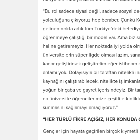
“Bu rol sadece siyasi değil, sadece sosyal değ
yolculuğuna çıkıyoruz hep beraber. Çünkü Kon
gelinen nokta artık tüm Türkiye’deki belediy
öğrenmeye çalıştığı bir model var. Ama biz sa
haline getiremeyiz. Her noktada iyi yolda ol
üniversitelerin süper ligde olması lazım, san
kadar geliştirirsek geliştirelim eğer istihdam
anlamı yok. Dolayısıyla bir taraftan nitelikli in
kaynağını çalıştırabilecek, nitelikte iş imkan
yoğun bir çaba ve gayret içerisindeyiz. Bir tar
da üniversite öğrencilerimize çeşitli etkinlik
sunmasını sağlamayı amaçlıyoruz.”
“HER TÜRLÜ FİKRE AÇIĞIZ, HER KONUDA
Gençler için hayata geçirilen birçok kıymetl