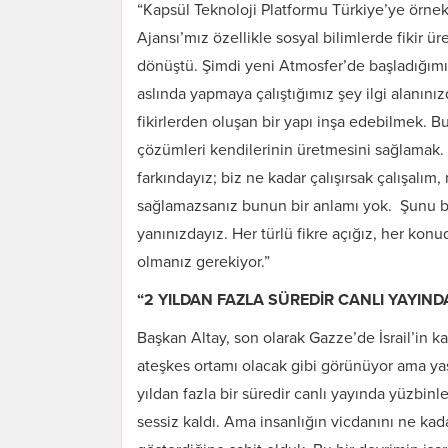
“Kapsül Teknoloji Platformu Türkiye’ye örnek
Ajansı’mız özellikle sosyal bilimlerde fikir ü
dönüştü. Şimdi yeni Atmosfer’de başladığımız
aslında yapmaya çalıştığımız şey ilgi alanını
fikirlerden oluşan bir yapı inşa edebilmek.
çözümleri kendilerinin üretmesini sağlamak. 
farkındayız; biz ne kadar çalışırsak çalışalım
sağlamazsanız bunun bir anlamı yok. Şunu bi
yanınızdayız. Her türlü fikre açığız, her kon
olmanız gerekiyor.”
“2 YILDAN FAZLA SÜREDİR CANLI YAYIND
Başkan Altay, son olarak Gazze’de İsrail’in ka
ateşkes ortamı olacak gibi görünüyor ama y
yıldan fazla bir süredir canlı yayında yüzbi
sessiz kaldı. Ama insanlığın vicdanını ne kad