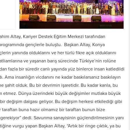
him Altay, Kariyer Destek Eğitim Merkezi tarafından
rogramında gençlerle buluştu. Başkan Altay, Konya
rin yanında olduklarını ve her türlü fikre açık olduklarını
 katliamlarına ve yaşanan barış sürecinde Türkiye’nin rolüne
n fazla bir süredir canlı yayında yüz binlerce insan katledildi
. Ama insanlığın vicdanını ne kadar baskılarsanız baskılayın
 şahit olduk. Bu bir devrimin işaretidir. Bu kadar kanla, bu
am etmez. Dünya üzerindeki büyük değişimler mutlaka büyük
r değişim dalgası geliyor. Bu değişim herkesi etkilediği gibi
r taraftan buna hazır olmamız bir taraftan bunun bize
gerekiyor” dedi. Savunma sanayisinin güçlendirilmesinin yanı
iğine vurgu yapan Başkan Altay, “Artık bir ringe çıktık, ya bu