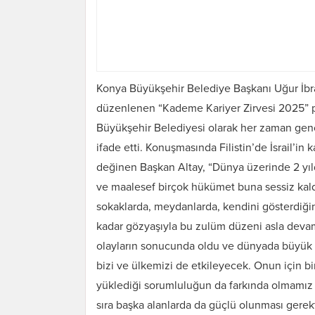
Konya Büyükşehir Belediye Başkanı Uğur İbra
düzenlenen “Kademe Kariyer Zirvesi 2025” p
Büyükşehir Belediyesi olarak her zaman gençle
ifade etti. Konuşmasında Filistin’de İsrail’in
değinen Başkan Altay, “Dünya üzerinde 2 yılda
ve maalesef birçok hükümet buna sessiz kaldı
sokaklarda, meydanlarda, kendini gösterdiğine
kadar gözyaşıyla bu zulüm düzeni asla dev
olayların sonucunda oldu ve dünyada büyük bi
bizi ve ülkemizi de etkileyecek. Onun için bi
yüklediği sorumluluğun da farkında olmamız 
sıra başka alanlarda da güçlü olunması gerekt