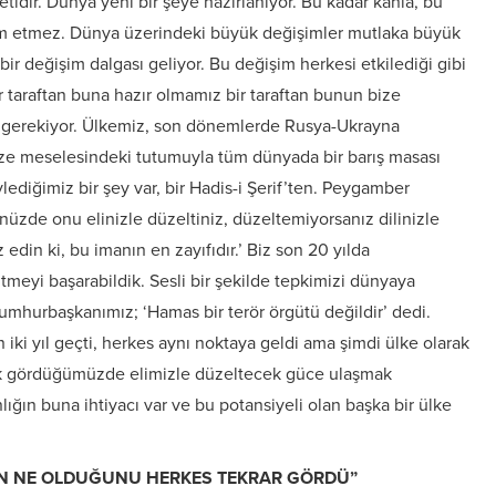
etidir. Dünya yeni bir şeye hazırlanıyor. Bu kadar kanla, bu
am etmez. Dünya üzerindeki büyük değişimler mutlaka büyük
r değişim dalgası geliyor. Bu değişim herkesi etkilediği gibi
r taraftan buna hazır olmamız bir taraftan bunun bize
 gerekiyor. Ülkemiz, son dönemlerde Rusya-Ukrayna
zze meselesindeki tutumuyla tüm dünyada bir barış masası
ediğimiz bir şey var, bir Hadis-i Şerif’ten. Peygamber
nüzde onu elinizle düzeltiniz, düzeltemiyorsanız dilinizle
edin ki, bu imanın en zayıfıdır.’ Biz son 20 yılda
eltmeyi başarabildik. Sesli bir şekilde tepkimizi dünyaya
Cumhurbaşkanımız; ‘Hamas bir terör örgütü değildir’ dedi.
 iki yıl geçti, herkes aynı noktaya geldi ama şimdi ülke olarak
lük gördüğümüzde elimizle düzeltecek güce ulaşmak
lığın buna ihtiyacı var ve bu potansiyeli olan başka bir ülke
ÜN NE OLDUĞUNU HERKES TEKRAR GÖRDÜ”