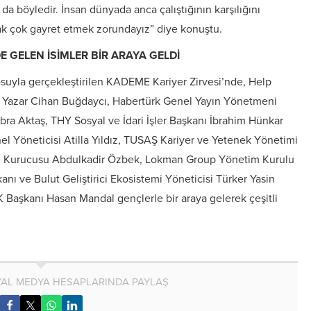
a böyledir. İnsan dünyada anca çalıştığının karşılığını
mak çok gayret etmek zorundayız” diye konuştu.
 GELEN İSİMLER BİR ARAYA GELDİ
uyla gerçekleştirilen KADEME Kariyer Zirvesi’nde, Help
 Yazar Cihan Buğdaycı, Habertürk Genel Yayın Yönetmeni
ra Aktaş, THY Sosyal ve İdari İşler Başkanı İbrahim Hünkar
l Yöneticisi Atilla Yıldız, TUSAŞ Kariyer ve Yetenek Yönetimi
i Kurucusu Abdulkadir Özbek, Lokman Group Yönetim Kurulu
ı ve Bulut Geliştirici Ekosistemi Yöneticisi Türker Yasin
Başkanı Hasan Mandal gençlerle bir araya gelerek çeşitli
AL MEDYA HESAPLARINDA PAYLAŞ