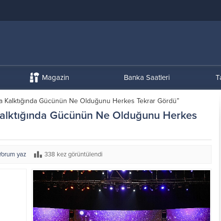
Magazin
Banka Saatleri
T
ğa Kalktığında Gücünün Ne Olduğunu Herkes Tekrar Gördü”
Kalktığında Gücünün Ne Olduğunu Herkes
Yorum yaz
338 kez görüntülendi