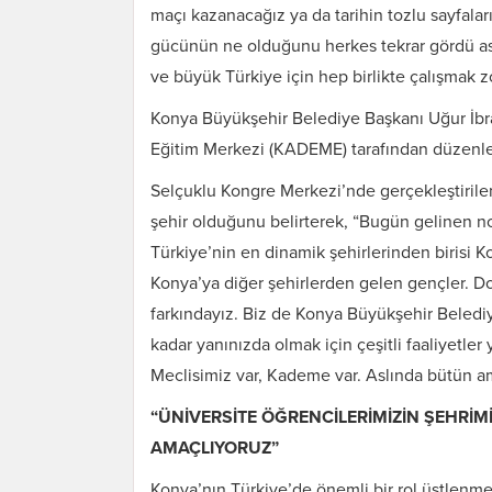
maçı kazanacağız ya da tarihin tozlu sayfalar
gücünün ne olduğunu herkes tekrar gördü aslı
ve büyük Türkiye için hep birlikte çalışmak 
Konya Büyükşehir Belediye Başkanı Uğur İbr
Eğitim Merkezi (KADEME) tarafından düzenle
Selçuklu Kongre Merkezi’nde gerçekleştirile
şehir olduğunu belirterek, “Bugün gelinen no
Türkiye’nin en dinamik şehirlerinden birisi 
Konya’ya diğer şehirlerden gelen gençler. Dol
farkındayız. Biz de Konya Büyükşehir Belediy
kadar yanınızda olmak için çeşitli faaliyetle
Meclisimiz var, Kademe var. Aslında bütün am
“ÜNİVERSİTE ÖĞRENCİLERİMİZİN ŞEHRİM
AMAÇLIYORUZ”
Konya’nın Türkiye’de önemli bir rol üstlenmey