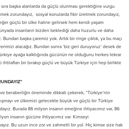
 sıra başka alanlarda da güçlü olunması gerektiğine vurgu
tmek zorundayız, sosyal konularda fikir üretmek zorundayız,
eğer güçlü bir ülke haline gelirsek hem kendi yaşam
ünyada insanların bizden beklediği daha huzurlu ve daha
. Bundan başka çaremiz yok. Artık bir ringe çıktık, ya bu maçı
yerimizi alacağız. Bundan sonra ‘biz geri duruyoruz’ desek de
ürkiye ayağa kalktığında gücünün ne olduğunu herkes tekrar
ihtilafları bir bırakıp güçlü ve büyük Türkiye için hep birlikte
RUNDAYIZ”
k ve beraberliğin öneminde dikkati çekerek, “Türkiye’nin
alışmayı ve ülkemizi gelecekte büyük ve güçlü bir Türkiye
dayız. Burada 86 milyon insanın emeğine ihtiyacımız var, 86
milyon insanın gücüne ihtiyacımız var. Kimseyi
ayız. Bu uzun ince zor ve zahmetli bir yol. Hiç kimse size hak