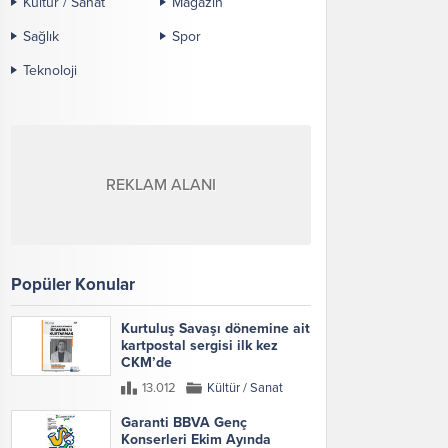
Kültür / Sanat
Magazin
Sağlık
Spor
Teknoloji
REKLAM ALANI
Popüler Konular
Kurtuluş Savaşı dönemine ait
kartpostal sergisi ilk kez
CKM’de
13.012
Kültür / Sanat
Garanti BBVA Genç
Konserleri Ekim Ayında