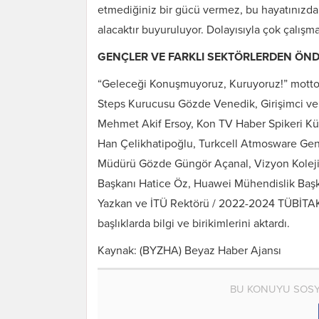
etmediğiniz bir gücü vermez, bu hayatınızda d
alacaktır buyuruluyor. Dolayısıyla çok çalış
GENÇLER VE FARKLI SEKTÖRLERDEN ÖNDE
“Geleceği Konuşmuyoruz, Kuruyoruz!” mottos
Steps Kurucusu Gözde Venedik, Girişimci ve
Mehmet Akif Ersoy, Kon TV Haber Spikeri Küb
Han Çelikhatipoğlu, Turkcell Atmosware Gene
Müdürü Gözde Güngör Açanal, Vizyon Kolej
Başkanı Hatice Öz, Huawei Mühendislik Başkan
Yazkan ve İTÜ Rektörü / 2022-2024 TÜBİTAK 
başlıklarda bilgi ve birikimlerini aktardı.
Kaynak: (BYZHA) Beyaz Haber Ajansı
BU KONUYU SOSY