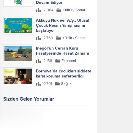
Devam Ediyor
12.964
Kültür / Sanat
Akkuyu Nükleer A.Ş., Ulusal
Çocuk Resim Yarışması’nı
başlatıyor
12.769
Kültür / Sanat
İnegöl’ün Cerrah Kuru
Fasulyesinde Hasat Zamanı
12.158
Ekonomi
Bornova’da çocukları şiddete
karşı koruma seferberliği
10.701
Sağlık
Sizden Gelen Yorumlar
Galeri
Tümünü Göster