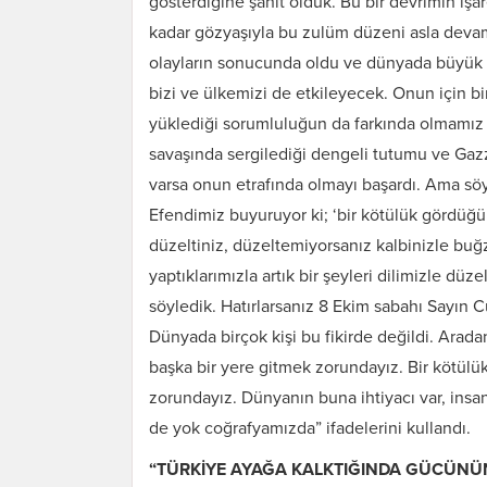
gösterdiğine şahit olduk. Bu bir devrimin işar
kadar gözyaşıyla bu zulüm düzeni asla dev
olayların sonucunda oldu ve dünyada büyük bi
bizi ve ülkemizi de etkileyecek. Onun için bi
yüklediği sorumluluğun da farkında olmamız
savaşında sergilediği dengeli tutumu ve Ga
varsa onun etrafında olmayı başardı. Ama söyl
Efendimiz buyuruyor ki; ‘bir kötülük gördüğü
düzeltiniz, düzeltemiyorsanız kalbinizle buğz 
yaptıklarımızla artık bir şeyleri dilimizle düz
söyledik. Hatırlarsanız 8 Ekim sabahı Sayın 
Dünyada birçok kişi bu fikirde değildi. Aradan
başka bir yere gitmek zorundayız. Bir kötü
zorundayız. Dünyanın buna ihtiyacı var, insan
de yok coğrafyamızda” ifadelerini kullandı.
“TÜRKİYE AYAĞA KALKTIĞINDA GÜCÜN