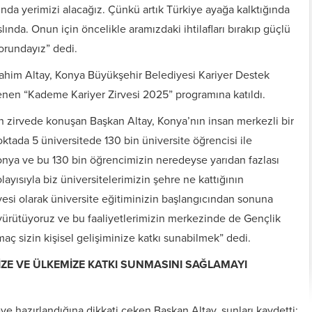
ında yerimizi alacağız. Çünkü artık Türkiye ayağa kalktığında
nda. Onun için öncelikle aramızdaki ihtilafları bırakıp güçlü
zorundayız” dedi.
ahim Altay, Konya Büyükşehir Belediyesi Kariyer Destek
nen “Kademe Kariyer Zirvesi 2025” programına katıldı.
n zirvede konuşan Başkan Altay, Konya’nın insan merkezli bir
ktada 5 üniversitede 130 bin üniversite öğrencisi ile
Konya ve bu 130 bin öğrencimizin neredeyse yarıdan fazlası
ayısıyla biz üniversitelerimizin şehre ne kattığının
esi olarak üniversite eğitiminizin başlangıcından sonuna
r yürütüyoruz ve bu faaliyetlerimizin merkezinde de Gençlik
aç sizin kişisel gelişiminize katkı sunabilmek” dedi.
İZE VE ÜLKEMİZE KATKI SUNMASINI SAĞLAMAYI
e hazırlandığına dikkati çeken Başkan Altay, şunları kaydetti: