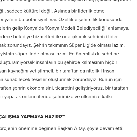
il, sadece kültürel değil. Aslında bir liderlik etme
ya’nın bu potansiyeli var. Özellikle şehircilik konusunda
elerin gelip Konya’da ‘Konya Modeli Belediyeciliği’ anlamaya,
dece belediye hizmetleri ile öne çıkarak şehrimizi lider
mak zorundayız. Şehrin takımının Süper Lig’de olması lazım,
ayisinin süper ligde olması lazım. En önemlisi de şehri ne
 oluşturamıyorsak insanların bu şehirde kalmasının hiçbir
san kaynağını yetiştirmeli, bir taraftan da nitelikli insan
ları sunabilecek tesisler oluşturmak zorundayız. Bunun için
aftan şehrin ekonomisini, ticaretini geliştiriyoruz, bir taraftan
ler yaparak onların ileride şehrimize ve ülkemize katkı
 ÇALIŞMA YAPMAYA HAZIRIZ”
i projenin önemine değinen Başkan Altay, şöyle devam etti: