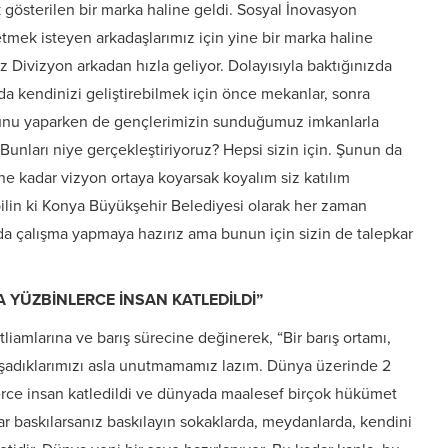
 gösterilen bir marka haline geldi. Sosyal İnovasyon
retmek isteyen arkadaşlarımız için yine bir marka haline
 Divizyon arkadan hızla geliyor. Dolayısıyla baktığınızda
zda kendinizi geliştirebilmek için önce mekanlar, sonra
 Bunu yaparken de gençlerimizin sunduğumuz imkanlarla
Bunları niye gerçekleştiriyoruz? Hepsi sizin için. Şunun da
, ne kadar vizyon ortaya koyarsak koyalım siz katılım
lin ki Konya Büyükşehir Belediyesi olarak her zaman
uda çalışma yapmaya hazırız ama bunun için sizin de talepkar
A YÜZBİNLERCE İNSAN KATLEDİLDİ”
tliamlarına ve barış sürecine değinerek, “Bir barış ortamı,
aşadıklarımızı asla unutmamamız lazım. Dünya üzerinde 2
nlerce insan katledildi ve dünyada maalesef birçok hükümet
ar baskılarsanız baskılayın sokaklarda, meydanlarda, kendini