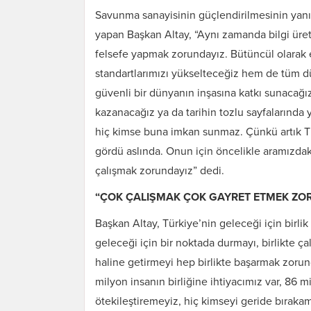
Savunma sanayisinin güçlendirilmesinin yanı
yapan Başkan Altay, “Aynı zamanda bilgi üre
felsefe yapmak zorundayız. Bütüncül olarak 
standartlarımızı yükselteceğiz hem de tüm d
güvenli bir dünyanın inşasına katkı sunacağız
kazanacağız ya da tarihin tozlu sayfalarında 
hiç kimse buna imkan sunmaz. Çünkü artık T
gördü aslında. Onun için öncelikle aramızdaki 
çalışmak zorundayız” dedi.
“ÇOK ÇALIŞMAK ÇOK GAYRET ETMEK ZO
Başkan Altay, Türkiye’nin geleceği için birli
geleceği için bir noktada durmayı, birlikte ç
haline getirmeyi hep birlikte başarmak zorun
milyon insanın birliğine ihtiyacımız var, 86 
ötekileştiremeyiz, hiç kimseyi geride bırakam