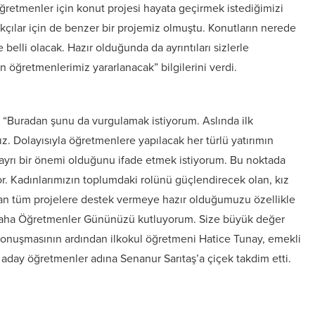
etmenler için konut projesi hayata geçirmek istediğimizi
kçılar için de benzer bir projemiz olmuştu. Konutların nerede
elli olacak. Hazır olduğunda da ayrıntıları sizlerle
 öğretmenlerimiz yararlanacak” bilgilerini verdi.
 “Buradan şunu da vurgulamak istiyorum. Aslında ilk
z. Dolayısıyla öğretmenlere yapılacak her türlü yatırımın
 ayrı bir önemi olduğunu ifade etmek istiyorum. Bu noktada
. Kadınlarımızın toplumdaki rolünü güçlendirecek olan, kız
olan tüm projelere destek vermeye hazır olduğumuzu özellikle
z daha Öğretmenler Gününüzü kutluyorum. Size büyük değer
konuşmasının ardından ilkokul öğretmeni Hatice Tunay, emekli
day öğretmenler adına Senanur Sarıtaş’a çiçek takdim etti.