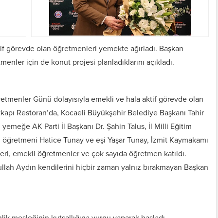
tif görevde olan öğretmenleri yemekte ağırladı. Başkan
enler için de konut projesi planladıklarını açıkladı.
etmenler Günü dolayısıyla emekli ve hala aktif görevde olan
kkapı Restoran’da, Kocaeli Büyükşehir Belediye Başkanı Tahir
yemeğe AK Parti İl Başkanı Dr. Şahin Talus, İl Milli Eğitim
l öğretmeni Hatice Tunay ve eşi Yaşar Tunay, İzmit Kaymakamı
leri, emekli öğretmenler ve çok sayıda öğretmen katıldı.
llah Aydın kendilerini hiçbir zaman yalnız bırakmayan Başkan
k mesleğinin kutsallığına vurgu yaparak başladı.