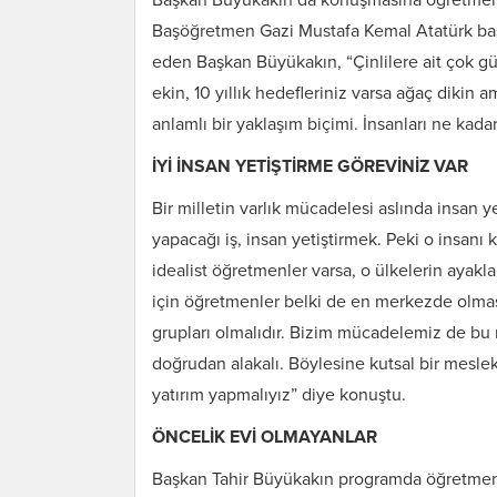
Başöğretmen Gazi Mustafa Kemal Atatürk ba
eden Başkan Büyükakın, “Çinlilere ait çok güz
ekin, 10 yıllık hedefleriniz varsa ağaç dikin a
anlamlı bir yaklaşım biçimi. İnsanları ne kadar iy
İYİ İNSAN YETİŞTİRME GÖREVİNİZ VAR
Bir milletin varlık mücadelesi aslında insan y
yapacağı iş, insan yetiştirmek. Peki o insanı 
idealist öğretmenler varsa, o ülkelerin ayakla
için öğretmenler belki de en merkezde olma
grupları olmalıdır. Bizim mücadelemiz de bu 
doğrudan alakalı. Böylesine kutsal bir mesle
yatırım yapmalıyız” diye konuştu.
ÖNCELİK EVİ OLMAYANLAR
Başkan Tahir Büyükakın programda öğretmenlere