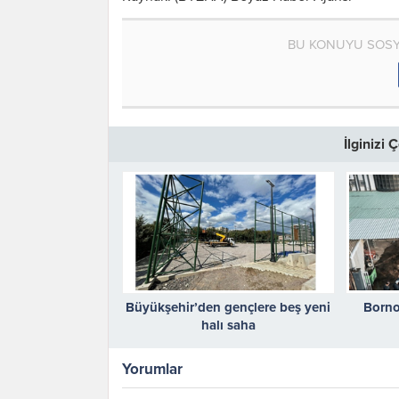
BU KONUYU SOSY
İlginizi
Büyükşehir’den gençlere beş yeni
Borno
halı saha
Yorumlar