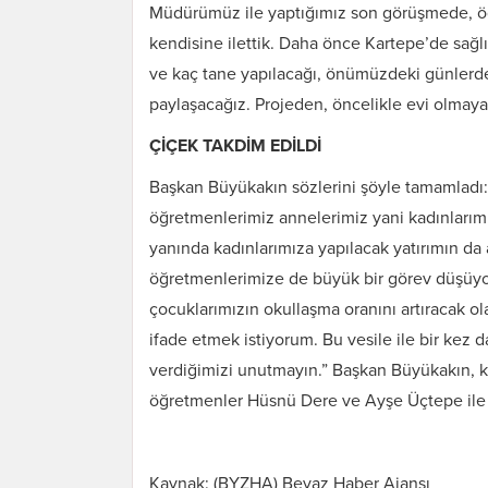
Müdürümüz ile yaptığımız son görüşmede, öğr
kendisine ilettik. Daha önce Kartepe’de sağlı
ve kaç tane yapılacağı, önümüzdeki günlerde b
paylaşacağız. Projeden, öncelikle evi olmayan
ÇİÇEK TAKDİM EDİLDİ
Başkan Büyükakın sözlerini şöyle tamamladı:
öğretmenlerimiz annelerimiz yani kadınlarımı
yanında kadınlarımıza yapılacak yatırımın da
öğretmenlerimize de büyük bir görev düşüyor
çocuklarımızın okullaşma oranını artıracak 
ifade etmek istiyorum. Bu vesile ile bir ke
verdiğimizi unutmayın.” Başkan Büyükakın, 
öğretmenler Hüsnü Dere ve Ayşe Üçtepe ile a
Kaynak: (BYZHA) Beyaz Haber Ajansı