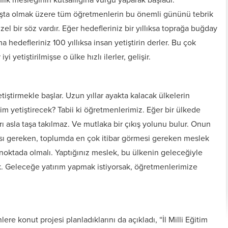
şta olmak üzere tüm öğretmenlerin bu önemli gününü tebrik
el bir söz vardır. Eğer hedefleriniz bir yıllıksa toprağa buğday
ma hedefleriniz 100 yıllıksa insan yetiştirin derler. Bu çok
i yetiştirilmişse o ülke hızlı ilerler, gelişir.
etiştirmekle başlar. Uzun yıllar ayakta kalacak ülkelerin
kim yetiştirecek? Tabii ki öğretmenlerimiz. Eğer bir ülkede
rı asla taşa takılmaz. Ve mutlaka bir çıkış yolunu bulur. Onun
sı gereken, toplumda en çok itibar görmesi gereken meslek
noktada olmalı. Yaptığınız meslek, bu ülkenin geleceğiyle
k. Geleceğe yatırım yapmak istiyorsak, öğretmenlerimize
 konut projesi planladıklarını da açıkladı, “İl Milli Eğitim