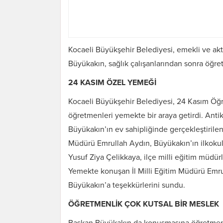
Kocaeli Büyükşehir Belediyesi, emekli ve ak
Büyükakın, sağlık çalışanlarından sonra öğretm
24 KASIM ÖZEL YEMEĞİ
Kocaeli Büyükşehir Belediyesi, 24 Kasım Öğr
öğretmenleri yemekte bir araya getirdi. Anti
Büyükakın’ın ev sahipliğinde gerçekleştirilen 
Müdürü Emrullah Aydın, Büyükakın’ın ilkoku
Yusuf Ziya Çelikkaya, ilçe milli eğitim müdür
Yemekte konuşan İl Milli Eğitim Müdürü Emru
Büyükakın’a teşekkürlerini sundu.
ÖĞRETMENLİK ÇOK KUTSAL BİR MESLEK
Başkan Büyükakın da konuşmasına öğretmenli