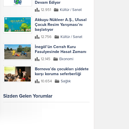
Devam Ediyor
12.951
Kültür / Sanat
Akkuyu Nükleer A.Ş., Ulusal
Çocuk Resim Yarışması’nı
başlatıyor
12.756
Kültür / Sanat
İnegöl’ün Cerrah Kuru
Fasulyesinde Hasat Zamanı
12.145
Ekonomi
Bornova’da çocukları şiddete
karşı koruma seferberliği
10.654
Sağlık
Sizden Gelen Yorumlar
Galeri
Tümünü Göster