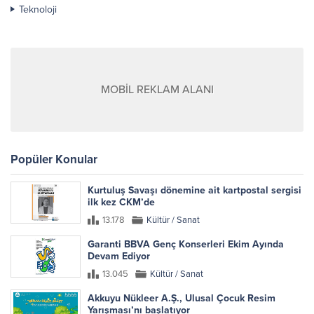
Teknoloji
MOBİL REKLAM ALANI
Popüler Konular
Kurtuluş Savaşı dönemine ait kartpostal sergisi
ilk kez CKM’de
13.178
Kültür / Sanat
Garanti BBVA Genç Konserleri Ekim Ayında
Devam Ediyor
13.045
Kültür / Sanat
Akkuyu Nükleer A.Ş., Ulusal Çocuk Resim
Yarışması’nı başlatıyor