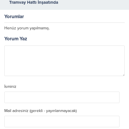
Tramvay Hattı İnşaatında
Trafiği Kapatmadan Örnek Bir
Sistemle Beton Bariyer
Yorumlar
Yapıyor
Henüz yorum yapılmamış.
Yorum Yaz
İsminiz
Mail adresiniz (gerekli - yayınlanmayacak)