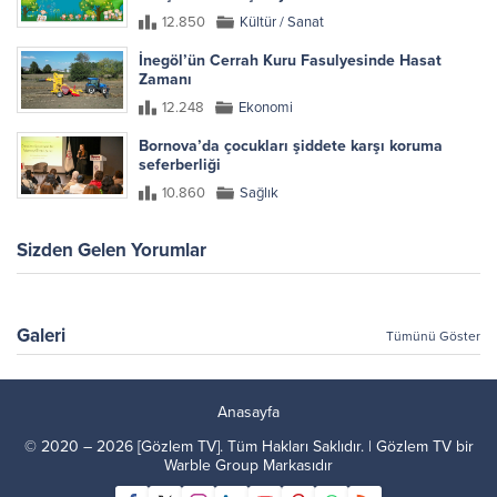
12.850
Kültür / Sanat
İnegöl’ün Cerrah Kuru Fasulyesinde Hasat
Zamanı
12.248
Ekonomi
Bornova’da çocukları şiddete karşı koruma
seferberliği
10.860
Sağlık
Sizden Gelen Yorumlar
Galeri
Tümünü Göster
Anasayfa
© 2020 – 2026 [Gözlem TV]. Tüm Hakları Saklıdır. | Gözlem TV bir
Warble Group
Markasıdır