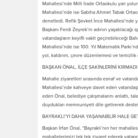
Mahallesi’nde Milli İrade Ortaokulu yan yolund
Mahallesi’nde ise Sabiha Ahmet Tabak Ortaoku
denetledi. Refik Şevket İnce Mahallesi’nde
Başkanı Ferdi Zeyrek’in adının yaşatılacağı 
vatandaşların keyifli vakit geçirebileceği Ba
Mahallesi’nde ise 100. Yıl Matematik Parkı’nd
yol, kaldırım, çevre düzenlemesi ve temizlik g
BAŞKAN ÖNAL, İLÇE SAKİNLERİNİ KIRMADI
Mahalle ziyaretleri sırasında esnaf ve vatan
Mahallesi’nde kahveye davet eden vatandaşla
eden Önal, belediye çalışmalarını anlattı, tale
duydukları memnuniyeti dile getirerek destekl
BAYRAKLI’YI DAHA YAŞANABİLİR HALE GE
Başkan İrfan Önal, “Bayraklı’nın her mahall
mahallelerimizi tek tek ziyaret ederek vatanda