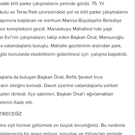
aki kilit parke çalışmalarını yerinde gördü. 75. Yıl
lu ve Teras Park çevresindeki yol ve kilit parke çalışmalarını
 yapımına başlanan ve merhum Manisa Büyükşehir Belediye
spor kompleksini gezdi. Manavkuyu Mahallesi’nde yaşlı
har Evi’nin çalışmalarını takip eden Başkan Önal, Mansuroğlu
a vatandaşlarla buluştu. Mahalle gezilerinin ardından park,
ibi konularda eksikliklerin giderilmesi için çalışma başlatıldı.
daşlarla da buluşan Başkan Önal, Refik Şevket İnce
rın isteğini kırmadı. Davet üzerine vatandaşlarla sohbet
pleri dinledi. İlçe sakinleri, Başkan Önal’ı ağırlamaktan
erini ifade etti.
TİRECEĞİZ
esine eşit hizmet götürmek en büyük önceliğimiz. Bu nedenle
şlarımızla bir araya geliyor, sorunları ve ihtiyaçları yerinde