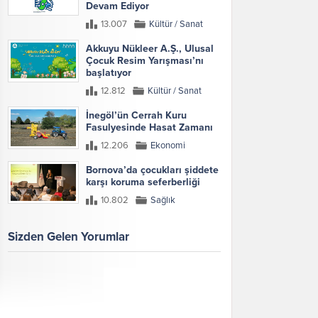
Devam Ediyor
13.007
Kültür / Sanat
Akkuyu Nükleer A.Ş., Ulusal
Çocuk Resim Yarışması’nı
başlatıyor
12.812
Kültür / Sanat
İnegöl’ün Cerrah Kuru
Fasulyesinde Hasat Zamanı
12.206
Ekonomi
Bornova’da çocukları şiddete
karşı koruma seferberliği
10.802
Sağlık
Sizden Gelen Yorumlar
Galeri
Tümünü Göster