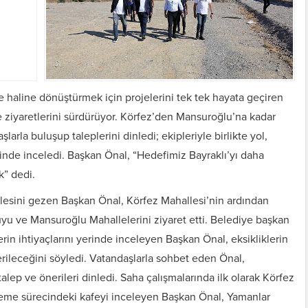
çe haline dönüştürmek için projelerini tek tek hayata geçiren
e ziyaretlerini sürdürüyor. Körfez’den Mansuroğlu’na kadar
rla buluşup taleplerini dinledi; ekipleriyle birlikte yol,
erinde inceledi. Başkan Önal, “Hedefimiz Bayraklı’yı daha
k” dedi.
allesini gezen Başkan Önal, Körfez Mahallesi’nin ardından
uyu ve Mansuroğlu Mahallelerini ziyaret etti. Belediye başkan
lerin ihtiyaçlarını yerinde inceleyen Başkan Önal, eksikliklerin
derileceğini söyledi. Vatandaşlarla sohbet eden Önal,
talep ve önerileri dinledi. Saha çalışmalarında ilk olarak Körfez
leme sürecindeki kafeyi inceleyen Başkan Önal, Yamanlar