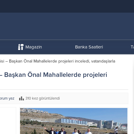
Magazin
Banka Saatleri
T
i – Başkan Önal Mahallelerde projeleri inceledi, vatandaşlarla
 Başkan Önal Mahallelerde projeleri
orum yaz
310 kez görüntülendi