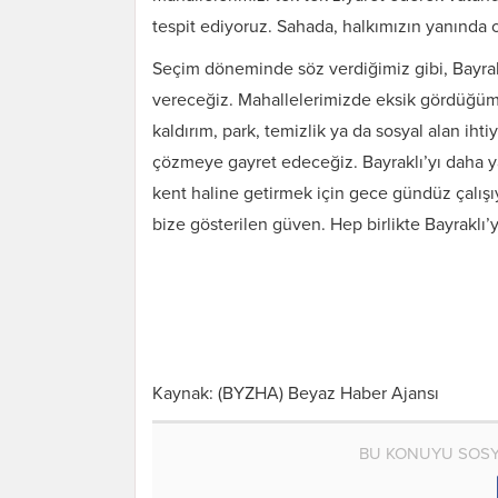
tespit ediyoruz. Sahada, halkımızın yanında 
Seçim döneminde söz verdiğimiz gibi, Bayrakl
vereceğiz. Mahallelerimizde eksik gördüğümüz 
kaldırım, park, temizlik ya da sosyal alan ih
çözmeye gayret edeceğiz. Bayraklı’yı daha ya
kent haline getirmek için gece gündüz çalış
bize gösterilen güven. Hep birlikte Bayraklı’y
Kaynak: (BYZHA) Beyaz Haber Ajansı
BU KONUYU SOSY