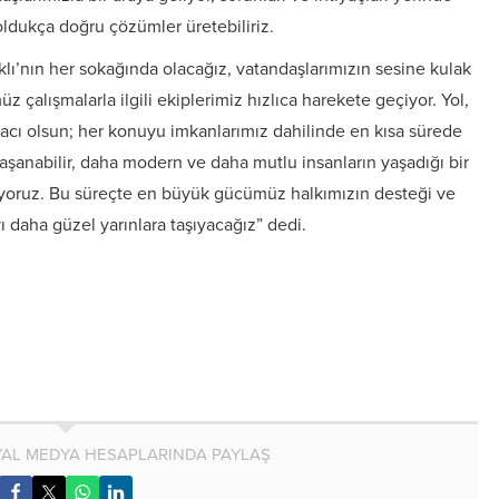
oldukça doğru çözümler üretebiliriz.
ı’nın her sokağında olacağız, vatandaşlarımızın sesine kulak
çalışmalarla ilgili ekiplerimiz hızlıca harekete geçiyor. Yol,
tiyacı olsun; her konuyu imkanlarımız dahilinde en kısa sürede
şanabilir, daha modern ve daha mutlu insanların yaşadığı bir
ıyoruz. Bu süreçte en büyük gücümüz halkımızın desteği ve
ı daha güzel yarınlara taşıyacağız” dedi.
AL MEDYA HESAPLARINDA PAYLAŞ