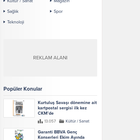
Kültür / Sanat
Magazin
Sağlık
Spor
Teknoloji
REKLAM ALANI
Popüler Konular
Kurtuluş Savaşı dönemine ait
kartpostal sergisi ilk kez
CKM’de
13.057
Kültür / Sanat
Garanti BBVA Genç
Konserleri Ekim Ayında