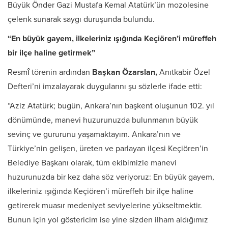
Büyük Önder Gazi Mustafa Kemal Atatürk’ün mozolesine
çelenk sunarak saygı duruşunda bulundu.
“En büyük gayem, ilkeleriniz ışığında Keçiören’i müreffeh
bir ilçe haline getirmek”
Resmî törenin ardından
Başkan Özarslan,
Anıtkabir Özel
Defteri’ni imzalayarak duygularını şu sözlerle ifade etti:
“Aziz Atatürk; bugün, Ankara’nın başkent oluşunun 102. yıl
dönümünde, manevi huzurunuzda bulunmanın büyük
sevinç ve gururunu yaşamaktayım. Ankara’nın ve
Türkiye’nin gelişen, üreten ve parlayan ilçesi Keçiören’in
Belediye Başkanı olarak, tüm ekibimizle manevi
huzurunuzda bir kez daha söz veriyoruz: En büyük gayem,
ilkeleriniz ışığında Keçiören’i müreffeh bir ilçe haline
getirerek muasır medeniyet seviyelerine yükseltmektir.
Bunun için yol göstericim ise yine sizden ilham aldığımız