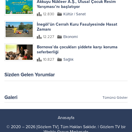
Akkuyu Nükleer A.Ş., Ulusal Çocuk Resim
Yarışması’nı başlatıyor
12.830
Kültür / Sanat
İnegöl’ün Cerrah Kuru Fasulyesinde Hasat
Zamanı
12.227
Ekonomi
Bornova’da çocukları şiddete karşı koruma
seferberliği
10.827
Sağlık
Sizden Gelen Yorumlar
Galeri
Tümünü Göster
Anasayfa
© 2020 – 2026 [Gözlem TV]. Tüm Hakları Saklıdır. | Gözlem TV bir
Warble Group
Markasıdır