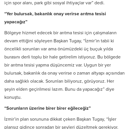
için spor alanı, park gibi sosyal ihtiyaçlar var” dedi.
“Yer bulursak, bakanlık onay verirse arıtma tesisi
yapacağız”
Bölgeye hizmet edecek bir arıtma tesisi için çalışmaların
devam ettiğini söyleyen Başkan Tugay, “İzmir’in tabii ki
öncelikli sorunları var ama önümüzdeki üç buçuk yılda
burasını derli toplu bir hale getirelim istiyoruz. Bu bölgede
bir arıtma tesisi yapma düşüncemiz var. Uygun bir yer
bulursak, bakanlık da onay verirse o zaman altyapı açısından
daha sağlıklı olacak. Sorunları biliyoruz, görüyoruz. Her
şeyin elden geçirilmesi lazım. Bunu da yapacağız” diye
konuştu.
“Sorunların üzerine birer birer eğileceğiz”
İzmir’in plan sorununa dikkat çeken Başkan Tugay, “İşler
plansız gidince sonradan bir şeyleri düzeltmek gerekiyor.