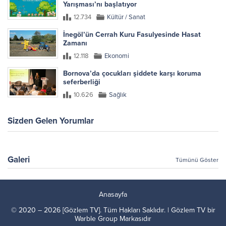
Yarışması’nı başlatıyor
12.734
Kültür / Sanat
İnegöl’ün Cerrah Kuru Fasulyesinde Hasat
Zamanı
12.118
Ekonomi
Bornova’da çocukları şiddete karşı koruma
seferberliği
10.626
Sağlık
Sizden Gelen Yorumlar
Galeri
Tümünü Göster
Anasayfa
© 2020 – 2026 [Gözlem TV]. Tüm Hakları Saklıdır. | Gözlem TV bir
Warble Group
Markasıdır