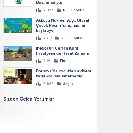
Devam Ediyor
12.925
Kültür / Sanat
Akkuyu Nükleer A.Ş., Ulusal
Çocuk Resim Yarışması’nı
başlatıyor
12.731
Kültür / Sanat
İnegöl’ün Cerrah Kuru
Fasulyesinde Hasat Zamanı
12.114
Ekonomi
Bornova’da çocukları şiddete
karşı koruma seferberliği
10.626
Sağlık
Sizden Gelen Yorumlar
Galeri
Tümünü Göster