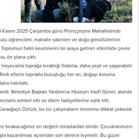
 26 Kasım 2025 Çarşamba günü Pirinççeşme Mahallesinde
kulu öğrencileri, mahalle sakinleri ve doğa gönüllülerinin
Toplumun farklı kesimlerini bir araya getiren etkinlikte çevre
su ön plana çıktı.
heyecanla toprağa bıraktığı fidanlar, daha yeşil ve yaşanabilir
Minik ellerin toprakla buluştuğu her an, doğayı koruma
ha hatırlattı.
eldi. Belediye Başkan Yardımcısı Hüseyin Vasfi Güner, alanda
cılarla sohbet etti ve dikim faaliyetlerine eşlik etti.
Karaağaçlı Öztürk, bu tür çalışmaların önemine dikkat çekerek
e bırakacağımız en değerli miraslardan biridir. Çocuklarımızın
şta kazanılması açısından son derece kıymetli. Bu güzel