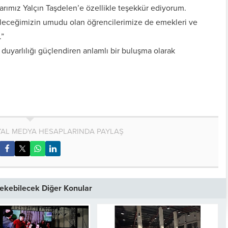
rımız Yalçın Taşdelen’e özellikle teşekkür ediyorum.
eleceğimizin umudu olan öğrencilerimize de emekleri ve
.”
 duyarlılığı güçlendiren anlamlı bir buluşma olarak
AL MEDYA HESAPLARINDA PAYLAŞ
 Çekebilecek Diğer Konular