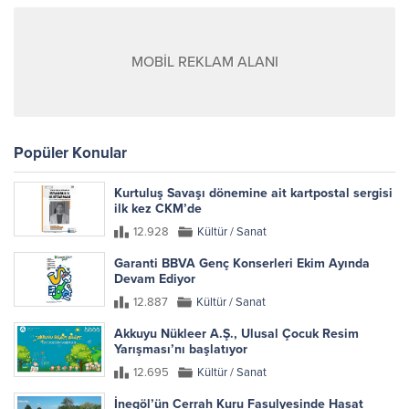
MOBİL REKLAM ALANI
Popüler Konular
Kurtuluş Savaşı dönemine ait kartpostal sergisi
ilk kez CKM’de
12.928
Kültür / Sanat
Garanti BBVA Genç Konserleri Ekim Ayında
Devam Ediyor
12.887
Kültür / Sanat
Akkuyu Nükleer A.Ş., Ulusal Çocuk Resim
Yarışması’nı başlatıyor
12.695
Kültür / Sanat
İnegöl’ün Cerrah Kuru Fasulyesinde Hasat