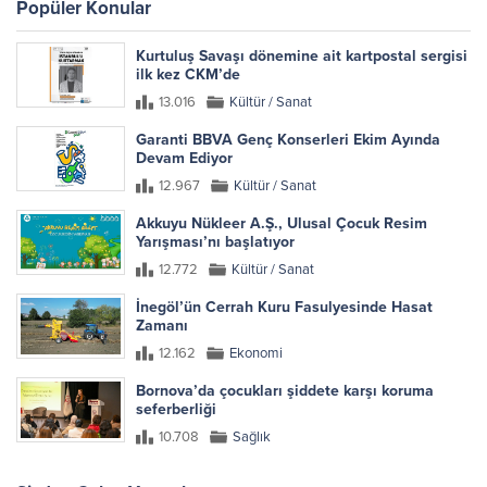
Popüler Konular
Kurtuluş Savaşı dönemine ait kartpostal sergisi
ilk kez CKM’de
13.016
Kültür / Sanat
Garanti BBVA Genç Konserleri Ekim Ayında
Devam Ediyor
12.967
Kültür / Sanat
Akkuyu Nükleer A.Ş., Ulusal Çocuk Resim
Yarışması’nı başlatıyor
12.772
Kültür / Sanat
İnegöl’ün Cerrah Kuru Fasulyesinde Hasat
Zamanı
12.162
Ekonomi
Bornova’da çocukları şiddete karşı koruma
seferberliği
10.708
Sağlık