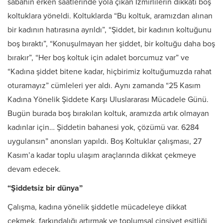
sabahın erken saatlerinde yola çıkan İzmirlilerin dikkati boş
koltuklara yöneldi. Koltuklarda “Bu koltuk, aramızdan alınan
bir kadının hatırasına ayrıldı”, “Şiddet, bir kadının koltuğunu
boş bıraktı”, “Konuşulmayan her şiddet, bir koltuğu daha boş
bırakır”, “Her boş koltuk için adalet borcumuz var” ve
“Kadına şiddet bitene kadar, hiçbirimiz koltuğumuzda rahat
oturamayız” cümleleri yer aldı. Aynı zamanda “25 Kasım
Kadına Yönelik Şiddete Karşı Uluslararası Mücadele Günü.
Bugün burada boş bırakılan koltuk, aramızda artık olmayan
kadınlar için… Şiddetin bahanesi yok, çözümü var. 6284
uygulansın” anonsları yapıldı. Boş Koltuklar çalışması, 27
Kasım’a kadar toplu ulaşım araçlarında dikkat çekmeye
devam edecek.
“Şiddetsiz bir dünya”
Çalışma, kadına yönelik şiddetle mücadeleye dikkat
çekmek, farkındalığı artırmak ve toplumsal cinsiyet eşitliği