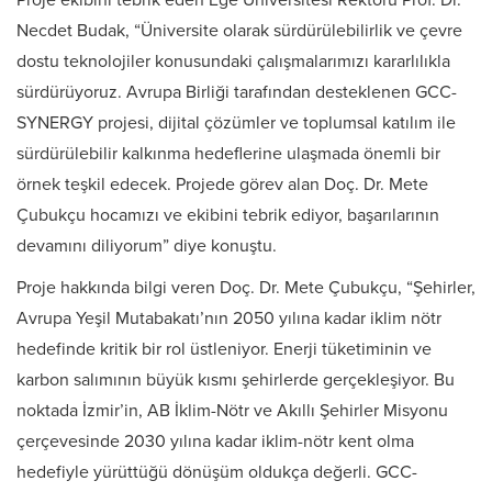
Proje ekibini tebrik eden Ege Üniversitesi Rektörü Prof. Dr.
Necdet Budak, “Üniversite olarak sürdürülebilirlik ve çevre
dostu teknolojiler konusundaki çalışmalarımızı kararlılıkla
sürdürüyoruz. Avrupa Birliği tarafından desteklenen GCC-
SYNERGY projesi, dijital çözümler ve toplumsal katılım ile
sürdürülebilir kalkınma hedeflerine ulaşmada önemli bir
örnek teşkil edecek. Projede görev alan Doç. Dr. Mete
Çubukçu hocamızı ve ekibini tebrik ediyor, başarılarının
devamını diliyorum” diye konuştu.
Proje hakkında bilgi veren Doç. Dr. Mete Çubukçu, “Şehirler,
Avrupa Yeşil Mutabakatı’nın 2050 yılına kadar iklim nötr
hedefinde kritik bir rol üstleniyor. Enerji tüketiminin ve
karbon salımının büyük kısmı şehirlerde gerçekleşiyor. Bu
noktada İzmir’in, AB İklim-Nötr ve Akıllı Şehirler Misyonu
çerçevesinde 2030 yılına kadar iklim-nötr kent olma
hedefiyle yürüttüğü dönüşüm oldukça değerli. GCC-