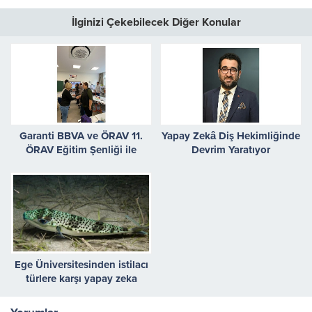
İlginizi Çekebilecek Diğer Konular
Garanti BBVA ve ÖRAV 11.
Yapay Zekâ Diş Hekimliğinde
ÖRAV Eğitim Şenliği ile
Devrim Yaratıyor
İstanbul’da Öğretmenlerle
Buluştu
Ege Üniversitesinden istilacı
türlere karşı yapay zeka
destekli uluslararası bilimsel
iş birliği