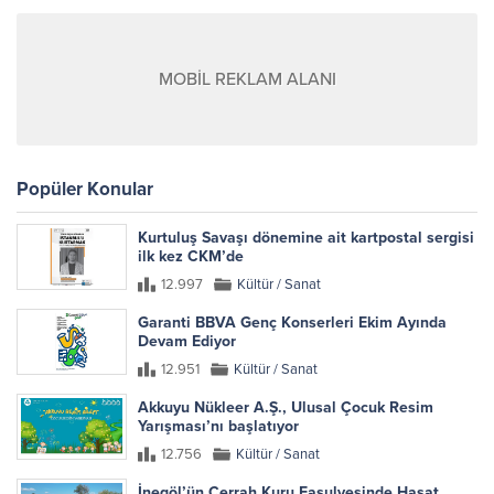
MOBİL REKLAM ALANI
Popüler Konular
Kurtuluş Savaşı dönemine ait kartpostal sergisi
ilk kez CKM’de
12.997
Kültür / Sanat
Garanti BBVA Genç Konserleri Ekim Ayında
Devam Ediyor
12.951
Kültür / Sanat
Akkuyu Nükleer A.Ş., Ulusal Çocuk Resim
Yarışması’nı başlatıyor
12.756
Kültür / Sanat
İnegöl’ün Cerrah Kuru Fasulyesinde Hasat