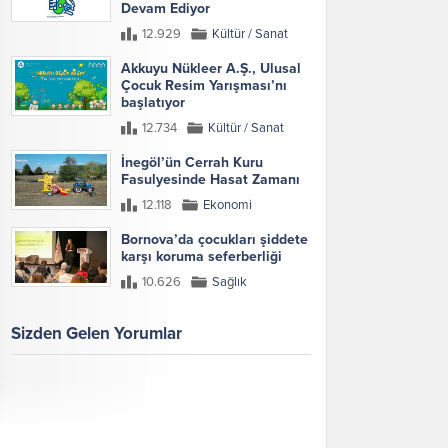
Devam Ediyor
12.929
Kültür / Sanat
Akkuyu Nükleer A.Ş., Ulusal
Çocuk Resim Yarışması’nı
başlatıyor
12.734
Kültür / Sanat
İnegöl’ün Cerrah Kuru
Fasulyesinde Hasat Zamanı
12.118
Ekonomi
Bornova’da çocukları şiddete
karşı koruma seferberliği
10.626
Sağlık
Sizden Gelen Yorumlar
Galeri
Tümünü Göster