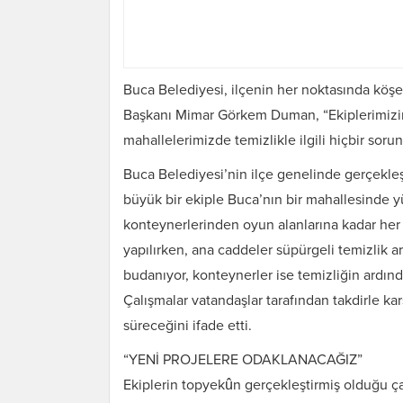
Buca Belediyesi, ilçenin her noktasında köşe
Başkanı Mimar Görkem Duman, “Ekiplerimizin
mahallelerimizde temizlikle ilgili hiçbir sor
Buca Belediyesi’nin ilçe genelinde gerçekleş
büyük bir ekiple Buca’nın bir mahallesinde y
konteynerlerinden oyun alanlarına kadar her 
yapılırken, ana caddeler süpürgeli temizlik a
budanıyor, konteynerler ise temizliğin ardın
Çalışmalar vatandaşlar tarafından takdirle kar
süreceğini ifade etti.
“YENİ PROJELERE ODAKLANACAĞIZ”
Ekiplerin topyekûn gerçekleştirmiş olduğu çal