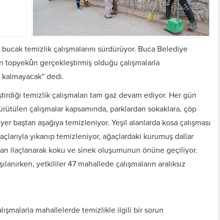
 bucak temizlik çalışmalarını sürdürüyor. Buca Belediye
 topyekûn gerçekleştirmiş olduğu çalışmalarla
un kalmayacak” dedi.
tirdiği temizlik çalışmaları tam gaz devam ediyor. Her gün
ürütülen çalışmalar kapsamında, parklardan sokaklara, çöp
yer baştan aşağıya temizleniyor. Yeşil alanlarda kosa çalışması
raçlarıyla yıkanıp temizleniyor, ağaçlardaki kurumuş dallar
dan ilaçlanarak koku ve sinek oluşumunun önüne geçiliyor.
şılanırken, yetkililer 47 mahallede çalışmaların aralıksız
ışmalarla mahallelerde temizlikle ilgili bir sorun