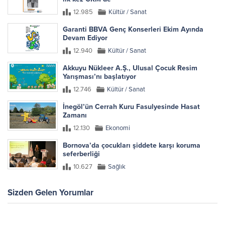
12.985
Kültür / Sanat
Garanti BBVA Genç Konserleri Ekim Ayında
Devam Ediyor
12.940
Kültür / Sanat
Akkuyu Nükleer A.Ş., Ulusal Çocuk Resim
Yarışması’nı başlatıyor
12.746
Kültür / Sanat
İnegöl’ün Cerrah Kuru Fasulyesinde Hasat
Zamanı
12.130
Ekonomi
Bornova’da çocukları şiddete karşı koruma
seferberliği
10.627
Sağlık
Sizden Gelen Yorumlar