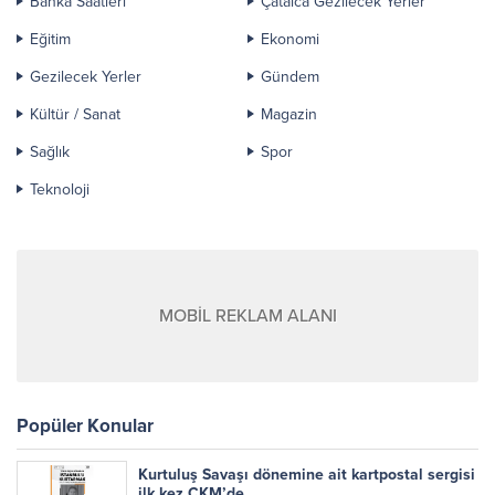
Banka Saatleri
Çatalca Gezilecek Yerler
Eğitim
Ekonomi
Gezilecek Yerler
Gündem
Kültür / Sanat
Magazin
Sağlık
Spor
Teknoloji
MOBİL REKLAM ALANI
Popüler Konular
Kurtuluş Savaşı dönemine ait kartpostal sergisi
ilk kez CKM’de