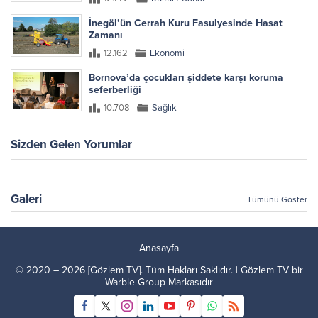
İnegöl’ün Cerrah Kuru Fasulyesinde Hasat
Zamanı
12.162
Ekonomi
Bornova’da çocukları şiddete karşı koruma
seferberliği
10.708
Sağlık
Sizden Gelen Yorumlar
Galeri
Tümünü Göster
Anasayfa
© 2020 – 2026 [Gözlem TV]. Tüm Hakları Saklıdır. | Gözlem TV bir
Warble Group
Markasıdır