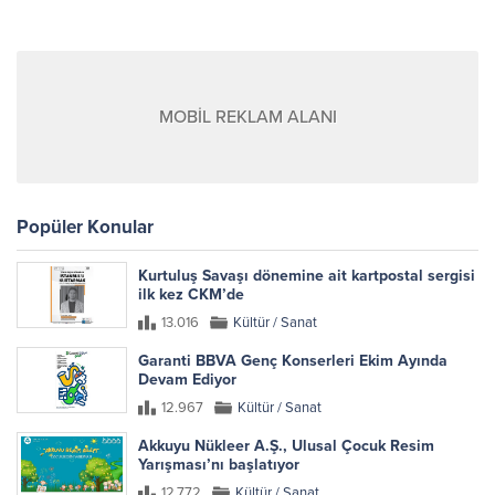
MOBİL REKLAM ALANI
Popüler Konular
Kurtuluş Savaşı dönemine ait kartpostal sergisi
ilk kez CKM’de
13.016
Kültür / Sanat
Garanti BBVA Genç Konserleri Ekim Ayında
Devam Ediyor
12.967
Kültür / Sanat
Akkuyu Nükleer A.Ş., Ulusal Çocuk Resim
Yarışması’nı başlatıyor
12.772
Kültür / Sanat