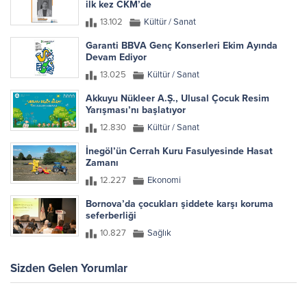
ilk kez CKM’de
13.102
Kültür / Sanat
Garanti BBVA Genç Konserleri Ekim Ayında
Devam Ediyor
13.025
Kültür / Sanat
Akkuyu Nükleer A.Ş., Ulusal Çocuk Resim
Yarışması’nı başlatıyor
12.830
Kültür / Sanat
İnegöl’ün Cerrah Kuru Fasulyesinde Hasat
Zamanı
12.227
Ekonomi
Bornova’da çocukları şiddete karşı koruma
seferberliği
10.827
Sağlık
Sizden Gelen Yorumlar