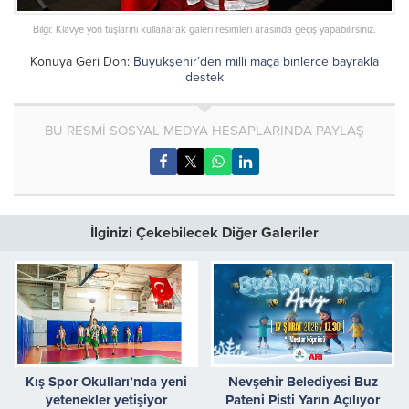
Bilgi: Klavye yön tuşlarını kullanarak galeri resimleri arasında geçiş yapabilirsiniz.
Konuya Geri Dön:
Büyükşehir’den milli maça binlerce bayrakla
destek
BU RESMİ SOSYAL MEDYA HESAPLARINDA PAYLAŞ
İlginizi Çekebilecek Diğer Galeriler
Kış Spor Okulları’nda yeni
Nevşehir Belediyesi Buz
yetenekler yetişiyor
Pateni Pisti Yarın Açılıyor