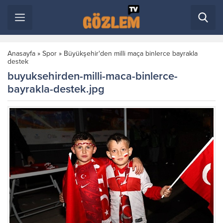
Anasayfa
»
Spor
»
Büyükşehir'den milli maça binlerce bayrakla
destek
buyuksehirden-milli-maca-binlerce-
bayrakla-destek.jpg