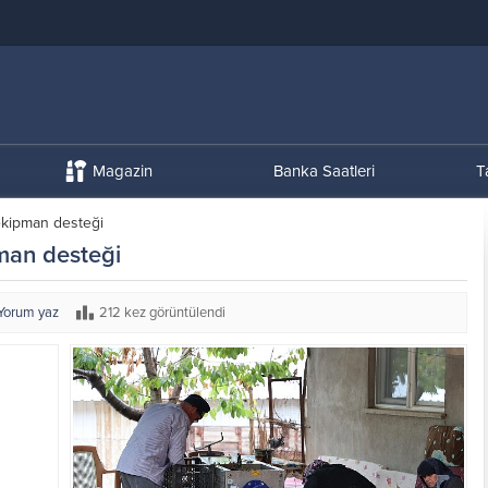
Magazin
Banka Saatleri
T
ekipman desteği
pman desteği
Yorum yaz
212 kez görüntülendi