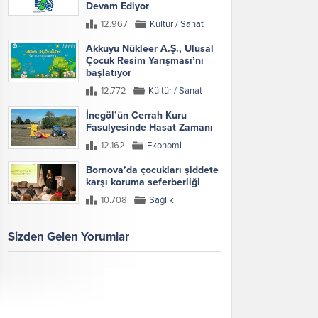
Devam Ediyor
12.967
Kültür / Sanat
Akkuyu Nükleer A.Ş., Ulusal
Çocuk Resim Yarışması’nı
başlatıyor
12.772
Kültür / Sanat
İnegöl’ün Cerrah Kuru
Fasulyesinde Hasat Zamanı
12.162
Ekonomi
Bornova’da çocukları şiddete
karşı koruma seferberliği
10.708
Sağlık
Sizden Gelen Yorumlar
Galeri
Tümünü Göster