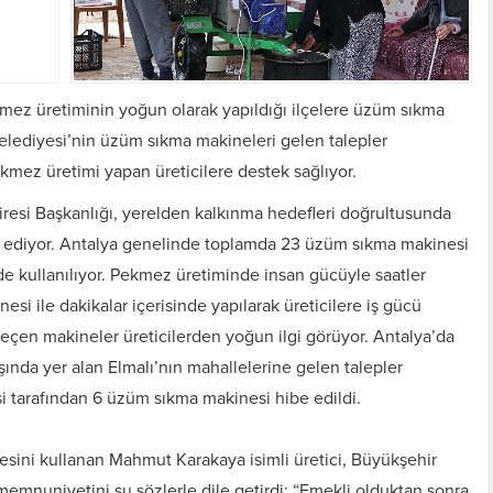
ez üretiminin yoğun olarak yapıldığı ilçelere üzüm sıkma
lediyesi’nin üzüm sıkma makineleri gelen talepler
mez üretimi yapan üreticilere destek sağlıyor.
iresi Başkanlığı, yerelden kalkınma hedefleri doğrultusunda
 ediyor. Antalya genelinde toplamda 23 üzüm sıkma makinesi
 kullanılıyor. Pekmez üretiminde insan gücüyle saatler
i ile dakikalar içerisinde yapılarak üreticilere iş gücü
eçen makineler üreticilerden yoğun ilgi görüyor. Antalya’da
şında yer alan Elmalı’nın mahallelerine gelen talepler
 tarafından 6 üzüm sıkma makinesi hibe edildi.
ini kullanan Mahmut Karakaya isimli üretici, Büyükşehir
 memnuniyetini şu sözlerle dile getirdi: “Emekli olduktan sonra