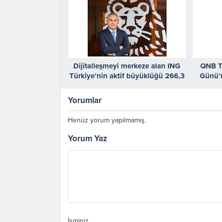
Dijitalleşmeyi merkeze alan ING
QNB T
Türkiye’nin aktif büyüklüğü 266,3
Günü’n
milyar TL’ye ulaştı
Krist
Yorumlar
Henüz yorum yapılmamış.
Yorum Yaz
İsminiz