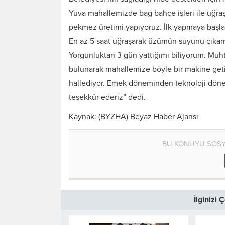
Yuva mahallemizde bağ bahçe işleri ile uğra
pekmez üretimi yapıyoruz. İlk yapmaya başl
En az 5 saat uğraşarak üzümün suyunu çıkarm
Yorgunluktan 3 gün yattığımı biliyorum. Muh
bulunarak mahallemize böyle bir makine getir
hallediyor. Emek döneminden teknoloji döne
teşekkür ederiz” dedi.
Kaynak: (BYZHA) Beyaz Haber Ajansı
BU KONUYU SOSY
İlginizi