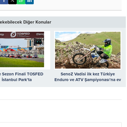
 Çekebilecek Diğer Konular
te Sezon Finali TOSFED
SenoZ Vadisi ilk kez Türkiye
İstanbul Park’ta
Enduro ve ATV Şampiyonası’na ev
sahipliği yapacak