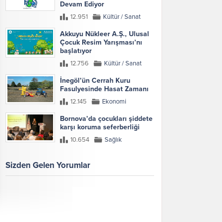
Devam Ediyor
12.951
Kültür / Sanat
Akkuyu Nükleer A.Ş., Ulusal
Çocuk Resim Yarışması’nı
başlatıyor
12.756
Kültür / Sanat
İnegöl’ün Cerrah Kuru
Fasulyesinde Hasat Zamanı
12.145
Ekonomi
Bornova’da çocukları şiddete
karşı koruma seferberliği
10.654
Sağlık
Sizden Gelen Yorumlar
Galeri
Tümünü Göster