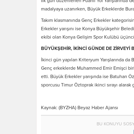
İlk gün düzenlenen Puanlı Yol Yarışlarında G
madalyaya uzanırken, Büyük Erkeklerde Burak 
Takım klasmanında Genç Erkekler kategorisi
Erkekler yarışını ise Konya Büyükşehir Beled
ekibi olan Konya Gelişim Spor Kulübü üçüncü
BÜYÜKŞEHİR, İKİNCİ GÜNDE DE ZİRVEYİ 
İkinci gün yapılan Kriteryum Yarışlarında da 
Genç erkeklerde Muhammed Emir Emişci birinc
etti. Büyük Erkekler yarışında ise Batuhan 
sporcusu Timur Öztoprak ikinci sırayı alara
Kaynak: (BYZHA) Beyaz Haber Ajansı
BU KONUYU SOSY