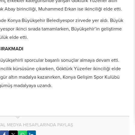
enç Erkekler kategorisinde yarışan Göktürk Yüzerler altın
Abay birinciliği, Muhammed Erkan ise ikinciliği elde etti.
nde Konya Büyükşehir Belediyespor zirvede yer aldı. Büyük
iyespor ikinci sırada tamamlarken, Büyükşehir’in geliştirme
lük elde etti.
BIRAKMADI
Büyükşehirli sporcular başarılı sonuçlar almaya devam etti.
ilik kürsüsüne çıkarken, Göktürk Yüzerler ikinciliği elde
Özgür altın madalya kazanırken, Konya Gelişim Spor Kulübü
k gümüş madalyaya uzandı.
AL MEDYA HESAPLARINDA PAYLAŞ