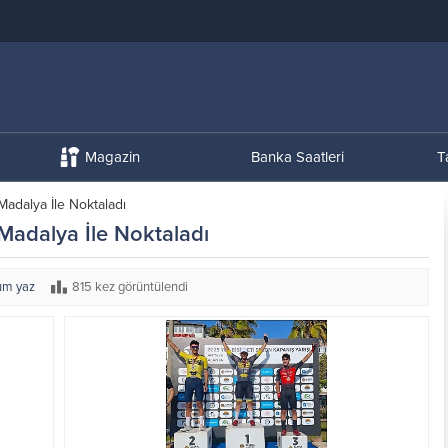
Magazin
Banka Saatleri
T
Madalya İle Noktaladı
Madalya İle Noktaladı
um yaz
815 kez görüntülendi