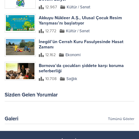
12.967
Kültür / Sanat
Akkuyu Nükleer A.Ş., Ulusal Çocuk Resim
Yarışması’nı başlatıyor
12.772
Kültür / Sanat
İnegöl’ün Cerrah Kuru Fasulyesinde Hasat
Zamanı
12.162
Ekonomi
Bornova’da çocukları şiddete karşı koruma
seferberliği
10.708
Sağlık
Sizden Gelen Yorumlar
Galeri
Tümünü Göster