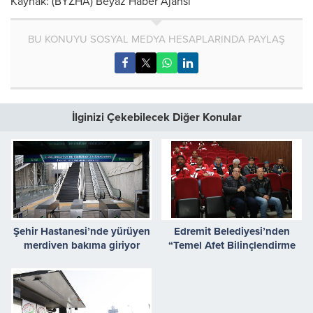
Kaynak: (BYZHA) Beyaz Haber Ajansı
BU KONUYU SOSYAL MEDYA HESAPLARINDA PAYLAŞ
İlginizi Çekebilecek Diğer Konular
Şehir Hastanesi’nde yürüyen
Edremit Belediyesi’nden
merdiven bakıma giriyor
“Temel Afet Bilinçlendirme
Eğitimi”