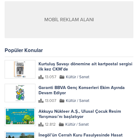
MOBİL REKLAM ALANI
Popüler Konular
Kurtuluş Savaşı dönemine ait kartpostal sergisi
ilk kez CKM’de
13.057
Kültür / Sanat
Garanti BBVA Genç Konserleri Ekim Ayında
Devam Ediyor
13.007
Kültür / Sanat
Akkuyu Nükleer A.Ş., Ulusal Çocuk Resim
Yarışması’nı başlatıyor
12.812
Kültür / Sanat
İnegöl’ün Cerrah Kuru Fasulyesinde Hasat