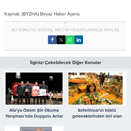
Kaynak: (BYZHA) Beyaz Haber Ajansı
BU KONUYU SOSYAL MEDYA HESAPLARINDA PAYLAŞ
İlginizi Çekebilecek Diğer Konular
Ata’ya Özlem Şiir Okuma
Seferihisar’ın köklü
Yarışması’nda Duygulu Anlar
geleneklerinden biri olan
Yaşandı
Mandalina Şenliği, bu yıl
25’inci kez düzenleniyor.