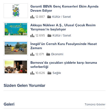
Garanti BBVA Genç Konserleri Ekim Ayında
Devam Ediyor
12.887
Kültür / Sanat
Akkuyu Nükleer A.Ş., Ulusal Çocuk Resim
Yarışması’nı başlatıyor
12.695
Kültür / Sanat
İnegöl’ün Cerrah Kuru Fasulyesinde Hasat
Zamanı
12.071
Ekonomi
Bornova’da çocukları şiddete karşı koruma
seferberliği
10.626
Sağlık
Sizden Gelen Yorumlar
Galeri
Tümünü Göster