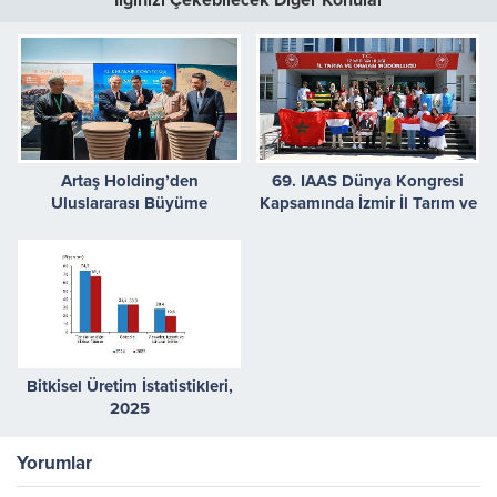
İlginizi Çekebilecek Diğer Konular
Artaş Holding’den
69. IAAS Dünya Kongresi
Uluslararası Büyüme
Kapsamında İzmir İl Tarım ve
Hedefleri Doğrultusunda
Orman Müdürlüğüne Ziyaret
Önemli Adım
Bitkisel Üretim İstatistikleri,
2025
Yorumlar