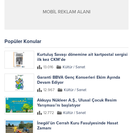
MOBİL REKLAM ALANI
Popüler Konular
Kurtuluş Savaşı dönemine ait kartpostal sergisi
ilk kez CKM’de
13.016
Kültür / Sanat
Garanti BBVA Genç Konserleri Ekim Ayında
Devam Ediyor
12.967
Kültür / Sanat
Akkuyu Nükleer A.Ş., Ulusal Çocuk Resim
Yarışması’nı başlatıyor
12.772
Kültür / Sanat
İnegöl’ün Cerrah Kuru Fasulyesinde Hasat
Zamanı