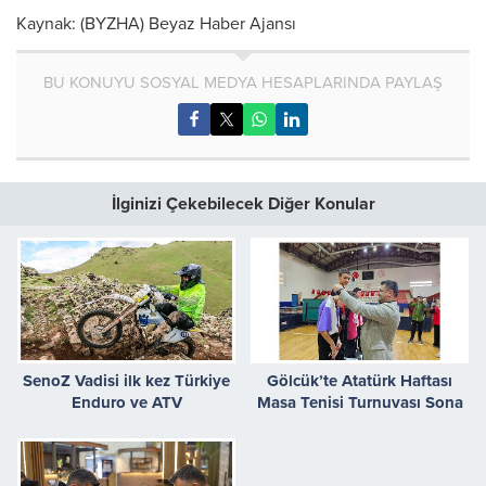
Kaynak: (BYZHA) Beyaz Haber Ajansı
BU KONUYU SOSYAL MEDYA HESAPLARINDA PAYLAŞ
İlginizi Çekebilecek Diğer Konular
SenoZ Vadisi ilk kez Türkiye
Gölcük’te Atatürk Haftası
Enduro ve ATV
Masa Tenisi Turnuvası Sona
Şampiyonası’na ev sahipliği
Erdi
yapacak