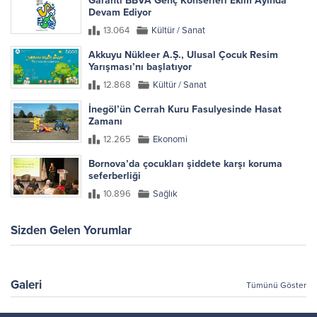
Garanti BBVA Genç Konserleri Ekim Ayında
Devam Ediyor
13.064
Kültür / Sanat
Akkuyu Nükleer A.Ş., Ulusal Çocuk Resim
Yarışması’nı başlatıyor
12.868
Kültür / Sanat
İnegöl’ün Cerrah Kuru Fasulyesinde Hasat
Zamanı
12.265
Ekonomi
Bornova’da çocukları şiddete karşı koruma
seferberliği
10.896
Sağlık
Sizden Gelen Yorumlar
Galeri
Tümünü Göster