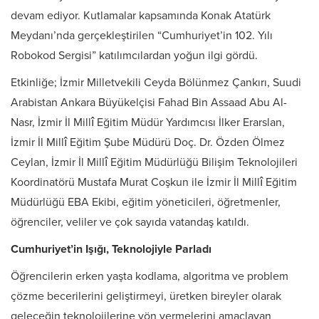
devam ediyor. Kutlamalar kapsamında Konak Atatürk
Meydanı’nda gerçekleştirilen “Cumhuriyet’in 102. Yılı
Robokod Sergisi” katılımcılardan yoğun ilgi gördü.
Etkinliğe; İzmir Milletvekili Ceyda Bölünmez Çankırı, Suudi
Arabistan Ankara Büyükelçisi Fahad Bin Assaad Abu Al-
Nasr, İzmir İl Millî Eğitim Müdür Yardımcısı İlker Erarslan,
İzmir İl Millî Eğitim Şube Müdürü Doç. Dr. Özden Ölmez
Ceylan, İzmir İl Millî Eğitim Müdürlüğü Bilişim Teknolojileri
Koordinatörü Mustafa Murat Coşkun ile İzmir İl Millî Eğitim
Müdürlüğü EBA Ekibi, eğitim yöneticileri, öğretmenler,
öğrenciler, veliler ve çok sayıda vatandaş katıldı.
Cumhuriyet’in Işığı, Teknolojiyle Parladı
Öğrencilerin erken yaşta kodlama, algoritma ve problem
çözme becerilerini geliştirmeyi, üretken bireyler olarak
geleceğin teknolojilerine yön vermelerini amaçlayan