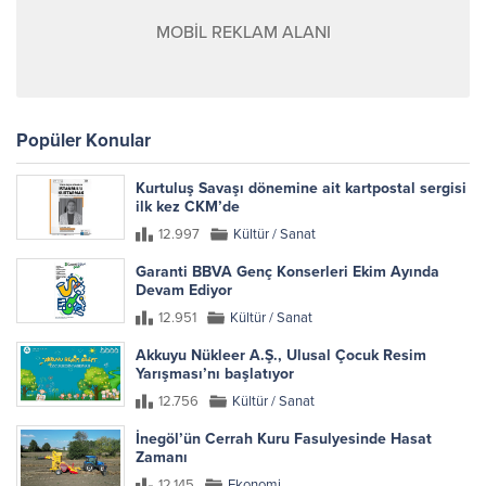
MOBİL REKLAM ALANI
Popüler Konular
Kurtuluş Savaşı dönemine ait kartpostal sergisi
ilk kez CKM’de
12.997
Kültür / Sanat
Garanti BBVA Genç Konserleri Ekim Ayında
Devam Ediyor
12.951
Kültür / Sanat
Akkuyu Nükleer A.Ş., Ulusal Çocuk Resim
Yarışması’nı başlatıyor
12.756
Kültür / Sanat
İnegöl’ün Cerrah Kuru Fasulyesinde Hasat
Zamanı
12.145
Ekonomi