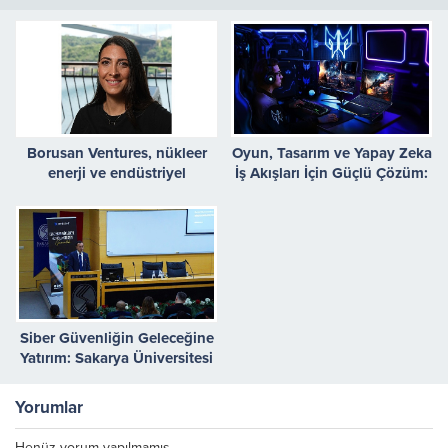
Borusan Ventures, nükleer
Oyun, Tasarım ve Yapay Zeka
enerji ve endüstriyel
İş Akışları İçin Güçlü Çözüm:
operasyonlar için yapay zekâ
Predator Helios 18 AI
destekli uyum çözümleri
geliştiren Everstar’a yatırım
yaptı
Siber Güvenliğin Geleceğine
Yatırım: Sakarya Üniversitesi
ve Barikat’tan Stratejik Eğitim
İş Birliği
Yorumlar
Henüz yorum yapılmamış.