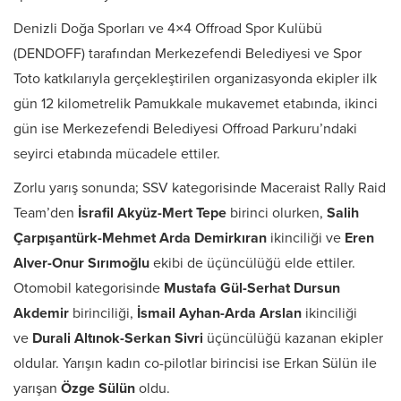
Denizli Doğa Sporları ve 4×4 Offroad Spor Kulübü
(DENDOFF) tarafından Merkezefendi Belediyesi ve Spor
Toto katkılarıyla gerçekleştirilen organizasyonda ekipler ilk
gün 12 kilometrelik Pamukkale mukavemet etabında, ikinci
gün ise Merkezefendi Belediyesi Offroad Parkuru’ndaki
seyirci etabında mücadele ettiler.
Zorlu yarış sonunda; SSV kategorisinde Maceraist Rally Raid
Team’den
İsrafil Akyüz-Mert Tepe
birinci olurken,
Salih
Çarpışantürk-Mehmet Arda Demirkıran
ikinciliği ve
Eren
Alver-Onur Sırımoğlu
ekibi de üçüncülüğü elde ettiler.
Otomobil kategorisinde
Mustafa Gül-Serhat Dursun
Akdemir
birinciliği,
İsmail Ayhan-Arda Arslan
ikinciliği
ve
Durali Altınok-Serkan Sivri
üçüncülüğü kazanan ekipler
oldular. Yarışın kadın co-pilotlar birincisi ise Erkan Sülün ile
yarışan
Özge Sülün
oldu.