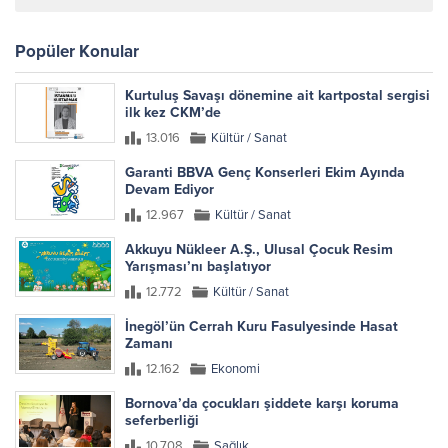
Popüler Konular
Kurtuluş Savaşı dönemine ait kartpostal sergisi
ilk kez CKM’de
13.016
Kültür / Sanat
Garanti BBVA Genç Konserleri Ekim Ayında
Devam Ediyor
12.967
Kültür / Sanat
Akkuyu Nükleer A.Ş., Ulusal Çocuk Resim
Yarışması’nı başlatıyor
12.772
Kültür / Sanat
İnegöl’ün Cerrah Kuru Fasulyesinde Hasat
Zamanı
12.162
Ekonomi
Bornova’da çocukları şiddete karşı koruma
seferberliği
10.708
Sağlık