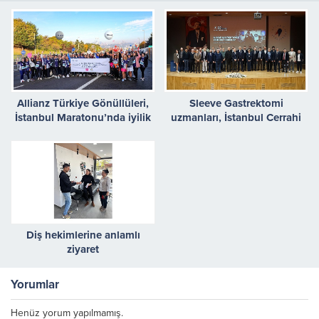
Allianz Türkiye Gönüllüleri,
Sleeve Gastrektomi
İstanbul Maratonu’nda iyilik
uzmanları, İstanbul Cerrahi
peşinde koştu
Günleri’nde buluştu
Diş hekimlerine anlamlı
ziyaret
Yorumlar
Henüz yorum yapılmamış.