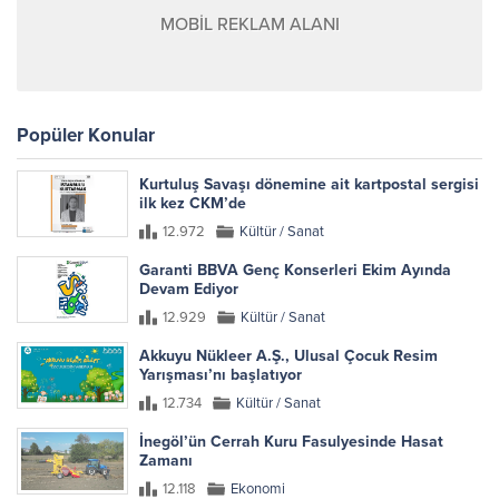
MOBİL REKLAM ALANI
Popüler Konular
Kurtuluş Savaşı dönemine ait kartpostal sergisi
ilk kez CKM’de
12.972
Kültür / Sanat
Garanti BBVA Genç Konserleri Ekim Ayında
Devam Ediyor
12.929
Kültür / Sanat
Akkuyu Nükleer A.Ş., Ulusal Çocuk Resim
Yarışması’nı başlatıyor
12.734
Kültür / Sanat
İnegöl’ün Cerrah Kuru Fasulyesinde Hasat
Zamanı
12.118
Ekonomi