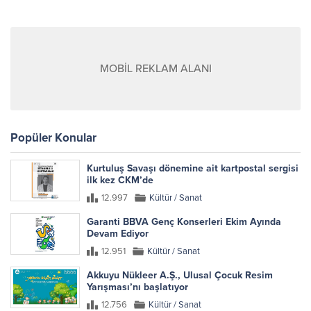
MOBİL REKLAM ALANI
Popüler Konular
Kurtuluş Savaşı dönemine ait kartpostal sergisi
ilk kez CKM’de
12.997
Kültür / Sanat
Garanti BBVA Genç Konserleri Ekim Ayında
Devam Ediyor
12.951
Kültür / Sanat
Akkuyu Nükleer A.Ş., Ulusal Çocuk Resim
Yarışması’nı başlatıyor
12.756
Kültür / Sanat