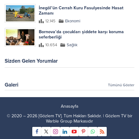
İnegöl’ün Cerrah Kuru Fasulyesinde Hasat
Zamanı
12.145
Ekonomi
Bornova’da çocukları şiddete karşı koruma
seferberliği
10.654
Sağlık
Sizden Gelen Yorumlar
Galeri
Tümünü Göster
Anasayfa
© 2020 – 2026 [Gözlem TV]. Tüm Hakları Saklıdır. | Gözlem TV bir
Warble Group
Markasıdır