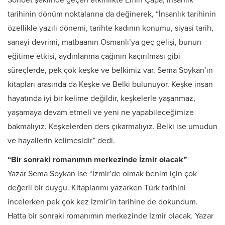
Sohbet şeklinde geçen etkinlikte Emin Çapa, insanlık
tarihinin dönüm noktalarına da değinerek, “İnsanlık tarihinin
özellikle yazılı dönemi, tarihte kadının konumu, siyasi tarih,
sanayi devrimi, matbaanın Osmanlı’ya geç gelişi, bunun
eğitime etkisi, aydınlanma çağının kaçırılması gibi
süreçlerde, pek çok keşke ve belkimiz var. Sema Soykan’ın
kitapları arasında da Keşke ve Belki bulunuyor. Keşke insan
hayatında iyi bir kelime değildir, keşkelerle yaşanmaz,
yaşamaya devam etmeli ve yeni ne yapabileceğimize
bakmalıyız. Keşkelerden ders çıkarmalıyız. Belki ise umudun
ve hayallerin kelimesidir” dedi.
“Bir sonraki romanımın merkezinde İzmir olacak”
Yazar Sema Soykan ise “İzmir’de olmak benim için çok
değerli bir duygu. Kitaplarımı yazarken Türk tarihini
incelerken pek çok kez İzmir’in tarihine de dokundum.
Hatta bir sonraki romanımın merkezinde İzmir olacak. Yazar