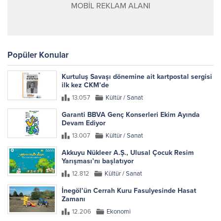
MOBİL REKLAM ALANI
Popüler Konular
Kurtuluş Savaşı dönemine ait kartpostal sergisi
ilk kez CKM’de
13.057
Kültür / Sanat
Garanti BBVA Genç Konserleri Ekim Ayında
Devam Ediyor
13.007
Kültür / Sanat
Akkuyu Nükleer A.Ş., Ulusal Çocuk Resim
Yarışması’nı başlatıyor
12.812
Kültür / Sanat
İnegöl’ün Cerrah Kuru Fasulyesinde Hasat
Zamanı
12.206
Ekonomi