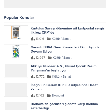
Popüler Konular
Kurtuluş Savaşı dönemine ait kartpostal sergisi
ilk kez CKM’de
13.016
Kültür / Sanat
Garanti BBVA Genç Konserleri Ekim Ayında
Devam Ediyor
12.967
Kültür / Sanat
Akkuyu Nükleer A.Ş., Ulusal Çocuk Resim
Yarışması’nı başlatıyor
12.772
Kültür / Sanat
İnegöl’ün Cerrah Kuru Fasulyesinde Hasat
Zamanı
12.162
Ekonomi
Bornova’da çocukları şiddete karşı koruma
seferberliği