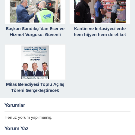
Başkan Sandıkçı’dan Eser ve
Kantin ve kırtasiyecilerde
Hizmet Vurgusu: Güvenli
hem hijyen hem de etiket
Yaşam Alanları, Yeni Yollar,
kontrolü
Modern Parklar
Milas Belediyesi Toplu Açılış
Töreni Gerçekleştirecek
Yorumlar
Henüz yorum yapılmamış.
Yorum Yaz