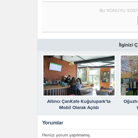
BU KONUYU SOSY
İlginizi
Altıncı ÇanKafe Kuğulupark’ta
Oğuzha
Mobil Olarak Açıldı
Yorumlar
Henüz yorum yapılmamış.