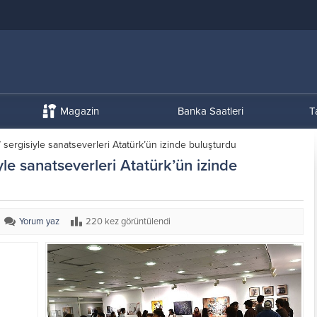
Magazin
Banka Saatleri
T
” sergisiyle sanatseverleri Atatürk’ün izinde buluşturdu
yle sanatseverleri Atatürk’ün izinde
Yorum yaz
220 kez görüntülendi