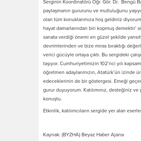
Serginin Koordinatörü Öğr. Gör. Dr. Bengü Bah
paylaşmanın gururunu ve mutluluğunu yaşıyor
olan tüm konuklarımıza hoş geldiniz diyorum.
hayat damarlarından biri kopmuş demektir’ s
sanata verdiği önemi en güzel şekilde yansıtt
devrimlerinden ve bize miras bıraktığı değerle
verici gücüyle ortaya çıktı. Bu sergideki ça
taşıyor. Cumhuriyetimizin 102’nci yılı kapsam
öğretmen adaylarımızın, Atatürk’ün izinde 
edeceklerinin de bir göstergesi. Emeği geçen
gurur duyuyorum. Katılımınız, desteğiniz ve 
konuştu.
Etkinlik, katılımcıların sergide yer alan eser
Kaynak: (BYZHA) Beyaz Haber Ajansı