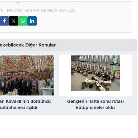
AL MEDYA HESAPLARINDA PAYLAŞ
 Çekebilecek Diğer Konular
n Kavaklı’nın dördüncü
Gençlerin hafta sonu rotası
kütüphanesi açıldı
kütüphaneler oldu