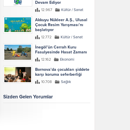
Devam Ediyor
12.967
Kültür / Sanat
Akkuyu Nükleer A.Ş., Ulusal
Çocuk Resim Yarışması’nı
başlatıyor
12.772
Kültür / Sanat
İnegöl’ün Cerrah Kuru
Fasulyesinde Hasat Zamanı
12.162
Ekonomi
Bornova’da çocukları şiddete
karşı koruma seferberliği
10.708
Sağlık
Sizden Gelen Yorumlar
Galeri
Tümünü Göster