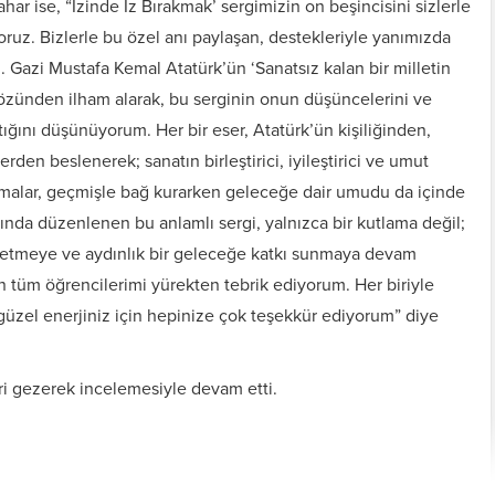
ar ise, “İzinde İz Bırakmak’ sergimizin on beşincisini sizlerle
uz. Bizlerle bu özel anı paylaşan, destekleriyle yanımızda
 Gazi Mustafa Kemal Atatürk’ün ‘Sanatsız kalan bir milletin
özünden ilham alarak, bu serginin onun düşüncelerini ve
ığını düşünüyorum. Her bir eser, Atatürk’ün kişiliğinden,
rden beslenerek; sanatın birleştirici, iyileştirici ve umut
lışmalar, geçmişle bağ kurarken geleceğe dair umudu da içinde
ında düzenlenen bu anlamlı sergi, yalnızca bir kutlama değil;
üretmeye ve aydınlık bir geleceğe katkı sunmaya devam
 tüm öğrencilerimi yürekten tebrik ediyorum. Her biriyle
güzel enerjiniz için hepinize çok teşekkür ediyorum” diye
leri gezerek incelemesiyle devam etti.