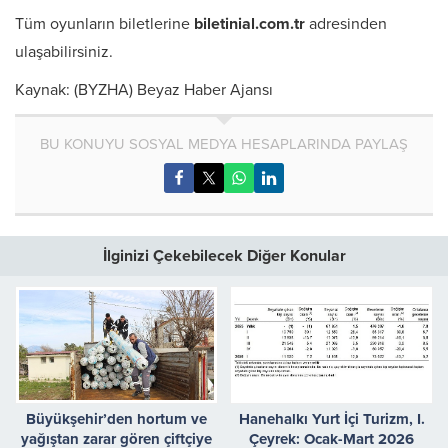
Tüm oyunların biletlerine
biletinial.com.tr
adresinden
ulaşabilirsiniz.
Kaynak: (BYZHA) Beyaz Haber Ajansı
BU KONUYU SOSYAL MEDYA HESAPLARINDA PAYLAŞ
İlginizi Çekebilecek Diğer Konular
Büyükşehir’den hortum ve
Hanehalkı Yurt İçi Turizm, I.
yağıştan zarar gören çiftçiye
Çeyrek: Ocak-Mart 2026