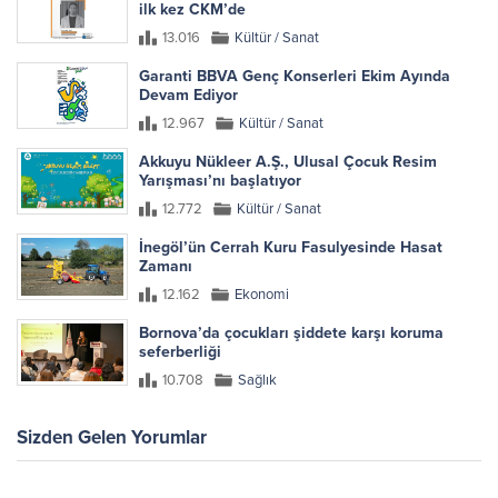
ilk kez CKM’de
13.016
Kültür / Sanat
Garanti BBVA Genç Konserleri Ekim Ayında
Devam Ediyor
12.967
Kültür / Sanat
Akkuyu Nükleer A.Ş., Ulusal Çocuk Resim
Yarışması’nı başlatıyor
12.772
Kültür / Sanat
İnegöl’ün Cerrah Kuru Fasulyesinde Hasat
Zamanı
12.162
Ekonomi
Bornova’da çocukları şiddete karşı koruma
seferberliği
10.708
Sağlık
Sizden Gelen Yorumlar