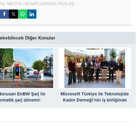
AL MEDYA HESAPLARINDA PAYLAŞ
 Çekebilecek Diğer Konular
Borusan EnBW Şarj ile
Microsoft Türkiye ile Teknolojide
omatik şarj dönemi:
Kadın Derneği’nin iş birliğinde
lıştır” özelliği kullanıma
gerçekleşen “Secure The Future”
sunuldu
eğitimini tamamlayan genç
kadınlar siber güvenlik alanında
uzmanlaşmaya hazır