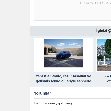
BU KONUYU SOSY
İlginizi
Yeni Kia Stonic, cesur tasarımı ve
5 – 
gelişmiş teknolojileriyle sahnede
ot
“Tak‑Ça
Yorumlar
Henüz yorum yapılmamış.