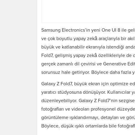
Samsung Electronics’in yeni One UI 8 ile gelişt
ve çok boyutlu yapay zekâ araçlarıyla bir akı
büyük ve katlanabilir ekranıyla istendiği an
Fold7, gelişmiş yapay zekâ özellikleriyle de d
gerçek zamanlı dil çevirisi ve Generative Edi
sorunsuz hale getiriyor. Böylece daha fazla y
Galaxy Z Fold7, büyük ekran için optimize ed
yaratıcı stüdyosuna dönüşüyor. Kullanıcılar 
düzenleyebiliyor. Galaxy Z Fold7’nin sezgisel 
fotoğrafları ve videoları profesyonel düzeyde
görüntüleme ışıklandırmayı, detayları ve gör
Böylece, düşük ışıklı ortamlarda bile fotoğrafl