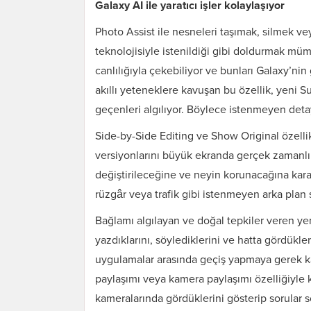
Galaxy AI ile yaratıcı işler kolaylaşıyor
Photo Assist ile nesneleri taşımak, silmek v
teknolojisiyle istenildiği gibi doldurmak mümkü
canlılığıyla çekebiliyor ve bunları Galaxy’ni
akıllı yeteneklere kavuşan bu özellik, yeni S
geçenleri algılıyor. Böylece istenmeyen deta
Side-by-Side Editing ve Show Original özellik
versiyonlarını büyük ekranda gerçek zamanlı 
değiştirileceğine ve neyin korunacağına kara
rüzgâr veya trafik gibi istenmeyen arka plan s
Bağlamı algılayan ve doğal tepkiler veren yeni
yazdıklarını, söylediklerini ve hatta gördükleri
uygulamalar arasında geçiş yapmaya gerek ka
paylaşımı veya kamera paylaşımı özelliğiyle 
kameralarında gördüklerini gösterip sorular sor