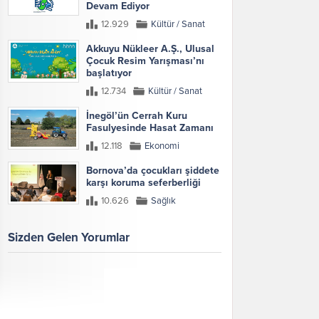
Devam Ediyor
12.929
Kültür / Sanat
Akkuyu Nükleer A.Ş., Ulusal
Çocuk Resim Yarışması’nı
başlatıyor
12.734
Kültür / Sanat
İnegöl’ün Cerrah Kuru
Fasulyesinde Hasat Zamanı
12.118
Ekonomi
Bornova’da çocukları şiddete
karşı koruma seferberliği
10.626
Sağlık
Sizden Gelen Yorumlar
Galeri
Tümünü Göster