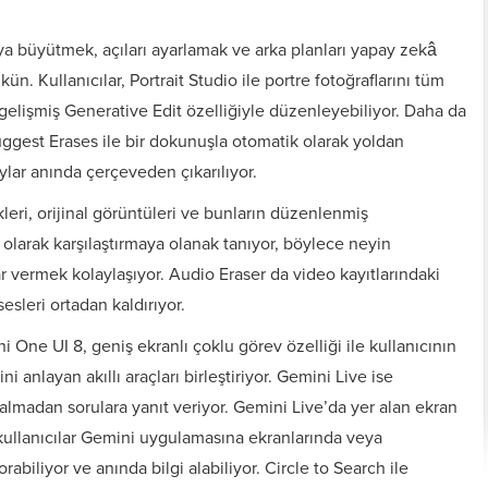
eya büyütmek, açıları ayarlamak ve arka planları yapay zekâ
n. Kullanıcılar, Portrait Studio ile portre fotoğraflarını tüm
n gelişmiş Generative Edit özelliğiyle düzenleyebiliyor. Daha da
uggest Erases ile bir dokunuşla otomatik olarak yoldan
ylar anında çerçeveden çıkarılıyor.
leri, orijinal görüntüleri ve bunların düzenlenmiş
olarak karşılaştırmaya olanak tanıyor, böylece neyin
r vermek kolaylaşıyor. Audio Eraser da video kayıtlarındaki
esleri ortadan kaldırıyor.
 One UI 8, geniş ekranlı çoklu görev özelliği ile kullanıcının
ni anlayan akıllı araçları birleştiriyor. Gemini Live ise
lmadan sorulara yanıt veriyor. Gemini Live’da yer alan ekran
kullanıcılar Gemini uygulamasına ekranlarında veya
abiliyor ve anında bilgi alabiliyor. Circle to Search ile