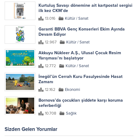
Kurtuluş Savaşı dönemine ait kartpostal sergisi
ilk kez CKM’de
13.016
Kültür / Sanat
Garanti BBVA Genç Konserleri Ekim Ayında
Devam Ediyor
12.967
Kültür / Sanat
Akkuyu Nükleer A.Ş., Ulusal Çocuk Resim
Yarışması’nı başlatıyor
12.772
Kültür / Sanat
İnegöl’ün Cerrah Kuru Fasulyesinde Hasat
Zamanı
12.162
Ekonomi
Bornova’da çocukları şiddete karşı koruma
seferberliği
10.708
Sağlık
Sizden Gelen Yorumlar