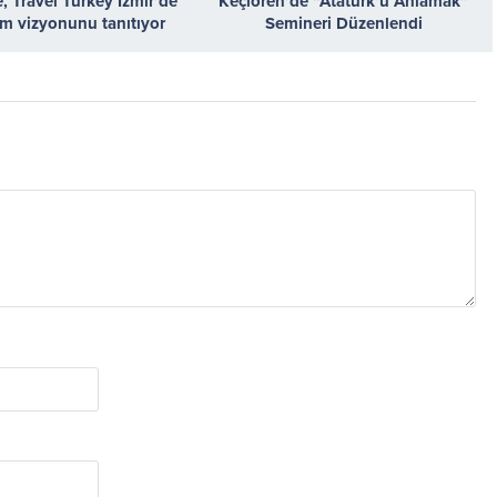
 Travel Turkey İzmir’de
Keçiören’de “Atatürk’ü Anlamak”
zm vizyonunu tanıtıyor
Semineri Düzenlendi