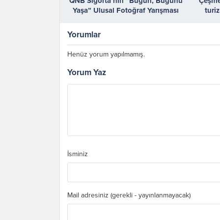
QNB Sigorta’nın “Bugün, Bugünü
Çeşme,
Yaşa” Ulusal Fotoğraf Yarışması
turi
Sonuçlandı
Yorumlar
Henüz yorum yapılmamış.
Yorum Yaz
İsminiz
Mail adresiniz (gerekli - yayınlanmayacak)