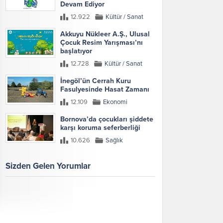
Devam Ediyor
12.922
Kültür / Sanat
Akkuyu Nükleer A.Ş., Ulusal
Çocuk Resim Yarışması’nı
başlatıyor
12.728
Kültür / Sanat
İnegöl’ün Cerrah Kuru
Fasulyesinde Hasat Zamanı
12.109
Ekonomi
Bornova’da çocukları şiddete
karşı koruma seferberliği
10.626
Sağlık
Sizden Gelen Yorumlar
Galeri
Tümünü Göster