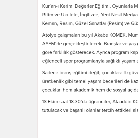
Kur’an-ı Kerim, Değerler Eğitimi, Oyunlarla M
Ritim ve Ukulele, İngilizce, Yeni Nesil Medya,
Keman, Resim, Güzel Sanatlar (Resim) ve Güze
Atölye çalışmaları bu yıl Akabe KOMEK, M
ASEM’de gerçekleştirilecek. Branşlar ve yaş g
göre farklılık gösterecek. Ayrıca program k
eğlenceli spor programlarıyla sağlıklı yaşam a
Sadece branş eğitimi değil; çocuklara özgüven
üretkenlik gibi temel yaşam becerileri de 
çocukları hem akademik hem de sosyal açıdan
18 Ekim saat 18.30’da öğrenciler, Alaaddin K
tutulacak ve başarılı olanlar tercih ettikleri