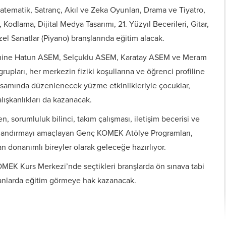
atematik, Satranç, Akıl ve Zeka Oyunları, Drama ve Tiyatro,
 Kodlama, Dijital Medya Tasarımı, 21. Yüzyıl Becerileri, Gitar,
l Sanatlar (Piyano) branşlarında eğitim alacak.
ümine Hatun ASEM, Selçuklu ASEM, Karatay ASEM ve Meram
rupları, her merkezin fiziki koşullarına ve öğrenci profiline
apsamında düzenlenecek yüzme etkinlikleriyle çocuklar,
lışkanlıkları da kazanacak.
, sorumluluk bilinci, takım çalışması, iletişim becerisi ve
kazandırmayı amaçlayan Genç KOMEK Atölye Programları,
 donanımlı bireyler olarak geleceğe hazırlıyor.
OMEK Kurs Merkezi’nde seçtikleri branşlarda ön sınava tabi
 alanlarda eğitim görmeye hak kazanacak.