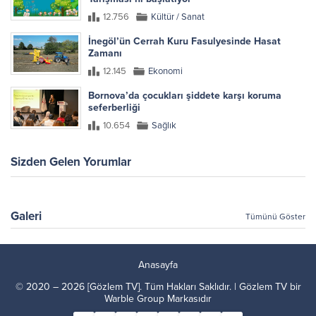
12.756
Kültür / Sanat
İnegöl’ün Cerrah Kuru Fasulyesinde Hasat
Zamanı
12.145
Ekonomi
Bornova’da çocukları şiddete karşı koruma
seferberliği
10.654
Sağlık
Sizden Gelen Yorumlar
Galeri
Tümünü Göster
Anasayfa
© 2020 – 2026 [Gözlem TV]. Tüm Hakları Saklıdır. | Gözlem TV bir
Warble Group
Markasıdır