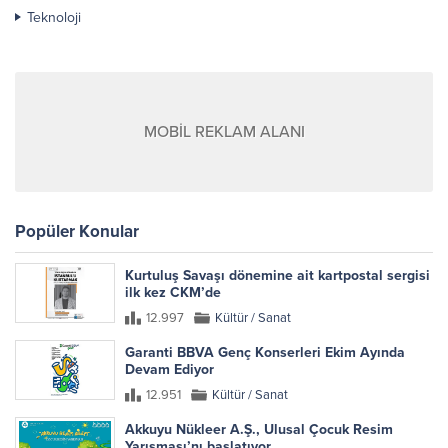
Teknoloji
MOBİL REKLAM ALANI
Popüler Konular
Kurtuluş Savaşı dönemine ait kartpostal sergisi
ilk kez CKM’de
12.997
Kültür / Sanat
Garanti BBVA Genç Konserleri Ekim Ayında
Devam Ediyor
12.951
Kültür / Sanat
Akkuyu Nükleer A.Ş., Ulusal Çocuk Resim
Yarışması’nı başlatıyor