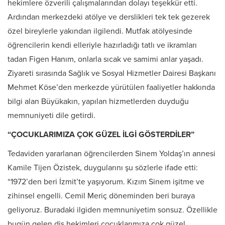
hekimlere özverili çalışmalarından dolayı teşekkür etti.
Ardından merkezdeki atölye ve derslikleri tek tek gezerek
özel bireylerle yakından ilgilendi. Mutfak atölyesinde
öğrencilerin kendi elleriyle hazırladığı tatlı ve ikramları
tadan Figen Hanım, onlarla sıcak ve samimi anlar yaşadı.
Ziyareti sırasında Sağlık ve Sosyal Hizmetler Dairesi Başkanı
Mehmet Köse’den merkezde yürütülen faaliyetler hakkında
bilgi alan Büyükakın, yapılan hizmetlerden duyduğu
memnuniyeti dile getirdi.
“ÇOCUKLARIMIZA ÇOK GÜZEL İLGİ GÖSTERDİLER”
Tedaviden yararlanan öğrencilerden Sinem Yoldaş’ın annesi
Kamile Tijen Özistek, duygularını şu sözlerle ifade etti:
“1972’den beri İzmit’te yaşıyorum. Kızım Sinem işitme ve
zihinsel engelli. Cemil Meriç döneminden beri buraya
geliyoruz. Buradaki ilgiden memnuniyetim sonsuz. Özellikle
bugün gelen diş hekimleri çocuklarımıza çok güzel