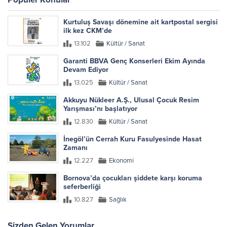
Kurtuluş Savaşı dönemine ait kartpostal sergisi
ilk kez CKM’de
13.102
Kültür / Sanat
Garanti BBVA Genç Konserleri Ekim Ayında
Devam Ediyor
13.025
Kültür / Sanat
Akkuyu Nükleer A.Ş., Ulusal Çocuk Resim
Yarışması’nı başlatıyor
12.830
Kültür / Sanat
İnegöl’ün Cerrah Kuru Fasulyesinde Hasat
Zamanı
12.227
Ekonomi
Bornova’da çocukları şiddete karşı koruma
seferberliği
10.827
Sağlık
Sizden Gelen Yorumlar