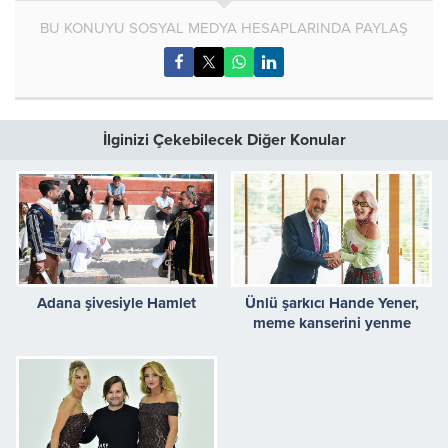
BU KONUYU SOSYAL MEDYA HESAPLARINDA PAYLAŞ
İlginizi Çekebilecek Diğer Konular
Adana şivesiyle Hamlet
Ünlü şarkıcı Hande Yener,
meme kanserini yenme
deneyimiyle kadınlara güç
verdi