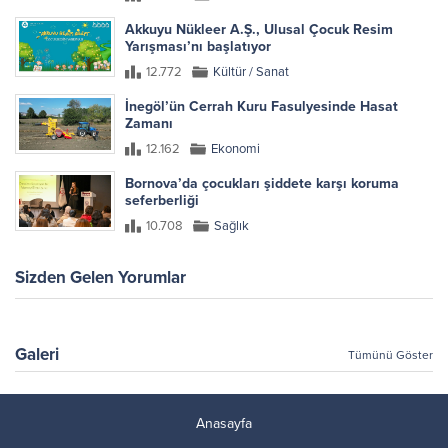
Akkuyu Nükleer A.Ş., Ulusal Çocuk Resim
Yarışması’nı başlatıyor
12.772
Kültür / Sanat
İnegöl’ün Cerrah Kuru Fasulyesinde Hasat
Zamanı
12.162
Ekonomi
Bornova’da çocukları şiddete karşı koruma
seferberliği
10.708
Sağlık
Sizden Gelen Yorumlar
Galeri
Tümünü Göster
Anasayfa