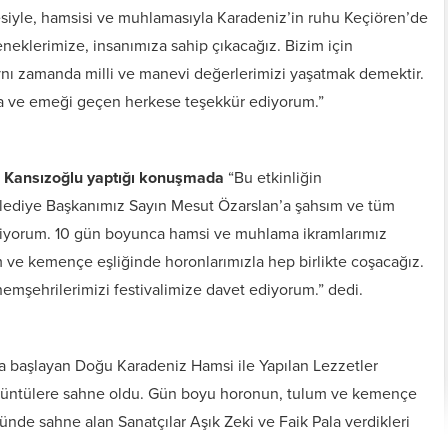
siyle, hamsisi ve muhlamasıyla Karadeniz’in ruhu Keçiören’de
eneklerimize, insanımıza sahip çıkacağız. Bizim için
aynı zamanda milli ve manevi değerlerimizi yaşatmak demektir.
na ve emeği geçen herkese teşekkür ediyorum.”
s Kansızoğlu yaptığı konuşmada
“Bu etkinliğin
lediye Başkanımız Sayın Mesut Özarslan’a şahsım ve tüm
diyorum. 10 gün boyunca hamsi ve muhlama ikramlarımız
um ve kemençe eşliğinde horonlarımızla hep birlikte coşacağız.
hemşehrilerimizi festivalimize davet ediyorum.” dedi.
la başlayan Doğu Karadeniz Hamsi ile Yapılan Lezzetler
örüntülere sahne oldu. Gün boyu horonun, tulum ve kemençe
ününde sahne alan Sanatçılar Aşık Zeki ve Faik Pala verdikleri