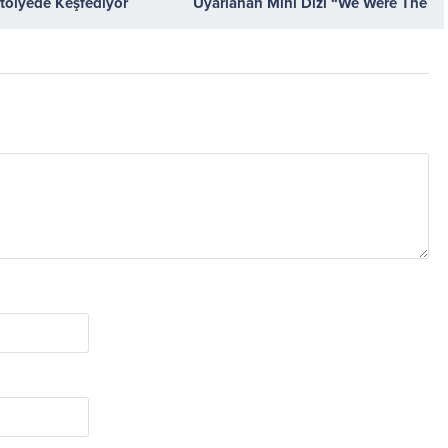
tölyede Keşfediyor
Uyarlanan Mini Dizi “We Were The
Lucky Ones” Kasım Ayı Boyunca
Çarşamba Günleri 21.30’da FX
Ekranlarına Gelmeye Devam
Ediyor!