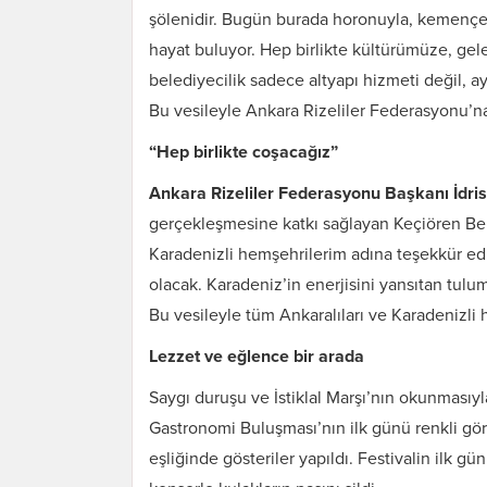
şölenidir. Bugün burada horonuyla, kemençe
hayat buluyor. Hep birlikte kültürümüze, gel
belediyecilik sadece altyapı hizmeti değil, 
Bu vesileyle Ankara Rizeliler Federasyonu’
“Hep birlikte coşacağız”
Ankara Rizeliler Federasyonu Başkanı İdri
gerçekleşmesine katkı sağlayan Keçiören Be
Karadenizli hemşehrilerim adına teşekkür e
olacak. Karadeniz’in enerjisini yansıtan tul
Bu vesileyle tüm Ankaralıları ve Karadenizli 
Lezzet ve eğlence bir arada
Saygı duruşu ve İstiklal Marşı’nın okunmasıy
Gastronomi Buluşması’nın ilk günü renkli g
eşliğinde gösteriler yapıldı. Festivalin ilk g