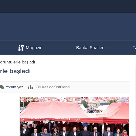
Magazin
Banka Saatleri
T
görüntülerle başladı
rle başladı
Yorum yaz
389 kez görüntülendi