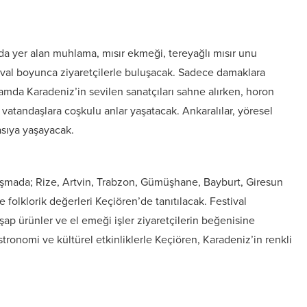
da yer alan muhlama, mısır ekmeği, tereyağlı mısır unu
ival boyunca ziyaretçilerle buluşacak. Sadece damaklara
mda Karadeniz’in sevilen sanatçıları sahne alırken, horon
vatandaşlara coşkulu anlar yaşatacak. Ankaralılar, yöresel
asıya yaşayacak.
luşmada; Rize, Artvin, Trabzon, Gümüşhane, Bayburt, Giresun
 folklorik değerleri Keçiören’de tanıtılacak. Festival
p ürünler ve el emeği işler ziyaretçilerin beğenisine
onomi ve kültürel etkinliklerle Keçiören, Karadeniz’in renkli