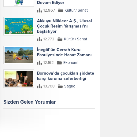
Devam Ediyor
12.967
Kültür / Sanat
Akkuyu Nükleer A.Ş., Ulusal
Çocuk Resim Yarışması’nı
başlatıyor
12.772
Kültür / Sanat
İnegöl’ün Cerrah Kuru
Fasulyesinde Hasat Zamanı
12.162
Ekonomi
Bornova’da çocukları şiddete
karşı koruma seferberliği
10.708
Sağlık
Sizden Gelen Yorumlar
Galeri
Tümünü Göster