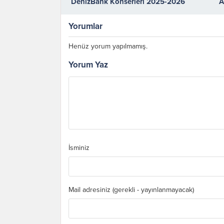
DenizBank Konserleri 2025-2026
A
sanat sezonunu açtı
Yorumlar
Henüz yorum yapılmamış.
Yorum Yaz
İsminiz
Mail adresiniz (gerekli - yayınlanmayacak)