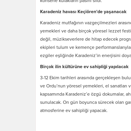
konserle kulakların pasını sildi.
Karadeniz havası Keçiören’de yaşanacak
Karadeniz mutfağının vazgeçilmezleri arasın
yemekleri ve daha birçok yöresel lezzet fest
değil, müzikseverlere de hitap edecek progra
ekipleri tulum ve kemençe performanslarıyla 
ezgiler eşliğinde Karadeniz’in enerjisini doy
Birçok ilin kültürüne ev sahipliği yapılacak
3-12 Ekim tarihleri arasında gerçekleşen bu
ve Ordu’nun yöresel yemekleri, el sanatları ve
kapsamında Karadeniz’e özgü dokumalar, ahşa
sunulacak. On gün boyunca sürecek olan gastr
atmosferine ev sahipliği yapacak.