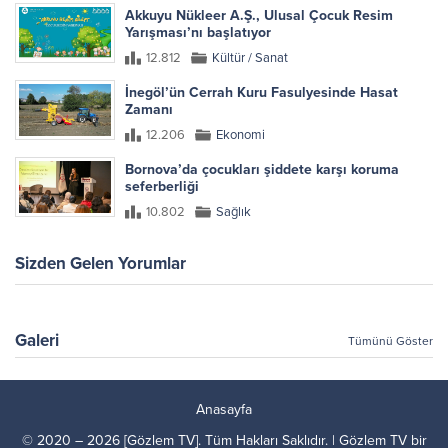
Akkuyu Nükleer A.Ş., Ulusal Çocuk Resim
Yarışması’nı başlatıyor
12.812
Kültür / Sanat
İnegöl’ün Cerrah Kuru Fasulyesinde Hasat
Zamanı
12.206
Ekonomi
Bornova’da çocukları şiddete karşı koruma
seferberliği
10.802
Sağlık
Sizden Gelen Yorumlar
Galeri
Tümünü Göster
Anasayfa
© 2020 – 2026 [Gözlem TV]. Tüm Hakları Saklıdır. | Gözlem TV bir