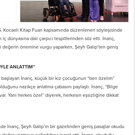
 15. Kocaeli Kitap Fuarı kapsamında düzenlenen söyleşisinde
iç dünyasına dair çarpıcı tespitlerinden söz etti. İnanç,
vi değerin önemine vurgu yaparken, Şeyh Galip’ten geniş
YLE ANLATTIM”
a başlayan İnanç, küçük bir kız çocuğunun “ben özelim”
 olduğunu nazikçe anlatma çabasını paylaştı. İnanç, “Bilge
 var. Yani herkes özel” diyerek, herkesin eşsizliğine dikkat
e İnanç, Şeyh Galip’in bir gazelinden geniş pasajlar okudu
e değer vermeye çağırdığına işaret etti. İnanç, okuduğu