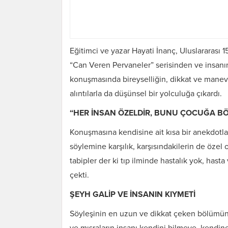
Eğitimci ve yazar Hayati İnanç, Uluslararası
“Can Veren Pervaneler” serisinden ve insanın 
konuşmasında bireyselliğin, dikkat ve mane
alıntılarla da düşünsel bir yolculuğa çıkardı.
“HER İNSAN ÖZELDİR, BUNU ÇOCUĞA BÖ
Konuşmasına kendisine ait kısa bir anekdotl
söylemine karşılık, karşısındakilerin de özel
tabipler der ki tıp ilminde hastalık yok, hasta
çekti.
ŞEYH GALİP VE İNSANIN KIYMETİ
Söyleşinin en uzun ve dikkat çeken bölümünd
ve mısraların insanı kendini bilmeye, kendin