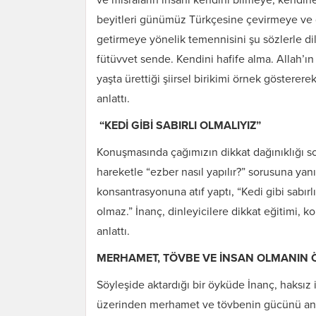
beyitleri günümüz Türkçesine çevirmeye ve g
getirmeye yönelik temennisini şu sözlerle d
fütüvvet sende. Kendini hafife alma. Allah’ın
yaşta ürettiği şiirsel birikimi örnek göstererek,
anlattı.
“KEDİ GİBİ SABIRLI OLMALIYIZ”
Konuşmasında çağımızın dikkat dağınıklığı s
hareketle “ezber nasıl yapılır?” sorusuna yan
konsantrasyonuna atıf yaptı, “Kedi gibi sabı
olmaz.”
İnanç, dinleyicilere dikkat eğitimi, k
anlattı.
MERHAMET, TÖVBE VE İNSAN OLMANIN
Söyleşide aktardığı bir öyküde İnanç, haksız if
üzerinden merhamet ve tövbenin gücünü anla