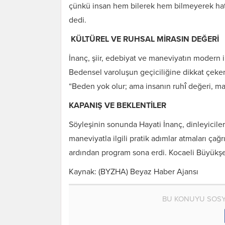
çünkü insan hem bilerek hem bilmeyerek hat
dedi.
KÜLTÜREL VE RUHSAL MİRASIN DEĞERİ
İnanç, şiir, edebiyat ve maneviyatın modern in
Bedensel varoluşun geçiciliğine dikkat çeken 
“Beden yok olur; ama insanın ruhî değeri, mari
KAPANIŞ VE BEKLENTİLER
Söyleşinin sonunda Hayati İnanç, dinleyiciler
maneviyatla ilgili pratik adımlar atmaları çağr
ardından program sona erdi. Kocaeli Büyükşeh
Kaynak: (BYZHA) Beyaz Haber Ajansı
BU KONUYU SOSY