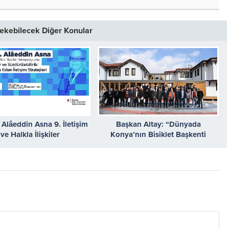
 Çekebilecek Diğer Konular
. Alâeddin Asna 9. İletişim
Başkan Altay: “Dünyada
ve Halkla İlişkiler
Konya’nın Bisiklet Başkenti
umu’nda ‘Halkla İlişkiler
Olduğu İlgisini Oluşturacak
ürülebilirlik’ tartışılacak
Etkinlikler Planlıyoruz”