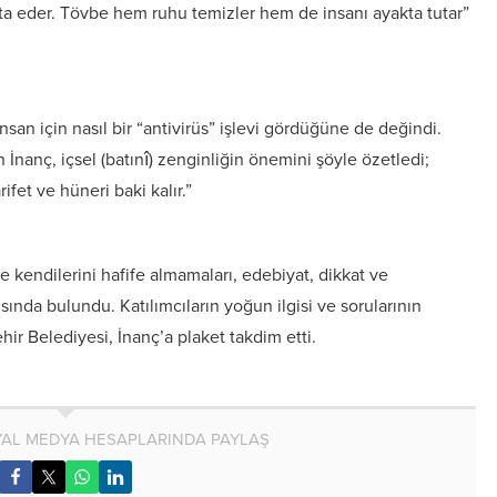
a eder. Tövbe hem ruhu temizler hem de insanı ayakta tutar”
san için nasıl bir “antivirüs” işlevi gördüğüne de değindi.
İnanç, içsel (batınî) zenginliğin önemini şöyle özetledi;
fet ve hüneri baki kalır.”
e kendilerini hafife almamaları, edebiyat, dikkat ve
ısında bulundu. Katılımcıların yoğun ilgisi ve sorularının
ir Belediyesi, İnanç’a plaket takdim etti.
AL MEDYA HESAPLARINDA PAYLAŞ