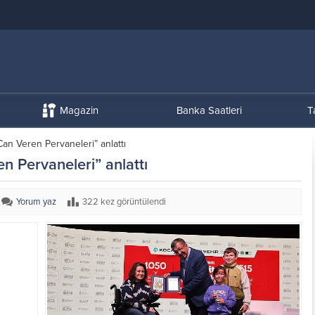
Magazin
Banka Saatleri
T
Can Veren Pervaneleri” anlattı
n Pervaneleri” anlattı
Yorum yaz
322 kez görüntülendi