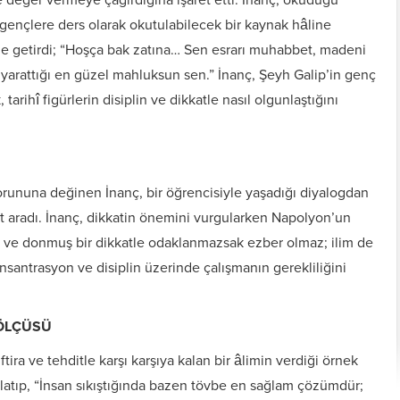
ençlere ders olarak okutulabilecek bir kaynak hâline
ile getirdi; “Hoşça bak zatına… Sen esrarı muhabbet, madeni
 yarattığı en güzel mahluksun sen.” İnanç, Şeyh Galip’in genç
 tarihî figürlerin disiplin ve dikkatle nasıl olgunlaştığını
orununa değinen İnanç, bir öğrencisiyle yaşadığı diyalogdan
ıt aradı. İnanç, dikkatin önemini vurgularken Napolyon’un
rlı ve donmuş bir dikkatle odaklanmazsak ezber olmaz; ilim de
onsantrasyon ve disiplin üzerinde çalışmanın gerekliliğini
 ÖLÇÜSÜ
tira ve tehditle karşı karşıya kalan bir âlimin verdiği örnek
tıp, “İnsan sıkıştığında bazen tövbe en sağlam çözümdür;