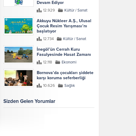
Devam Ediyor
12.929
Kültür / Sanat
Akkuyu Nükleer A.Ş., Ulusal
Çocuk Resim Yarışması’nı
başlatıyor
12.734
Kültür / Sanat
İnegöl’ün Cerrah Kuru
Fasulyesinde Hasat Zamanı
12.118
Ekonomi
Bornova’da çocukları şiddete
karşı koruma seferberliği
10.626
Sağlık
Sizden Gelen Yorumlar
Galeri
Tümünü Göster