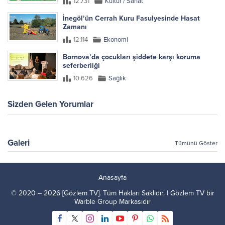
12.731
Kültür / Sanat
İnegöl’ün Cerrah Kuru Fasulyesinde Hasat
Zamanı
12.114
Ekonomi
Bornova’da çocukları şiddete karşı koruma
seferberliği
10.626
Sağlık
Sizden Gelen Yorumlar
Galeri
Tümünü Göster
Anasayfa
© 2020 – 2026 [Gözlem TV]. Tüm Hakları Saklıdır. | Gözlem TV bir
Warble Group
Markasıdır