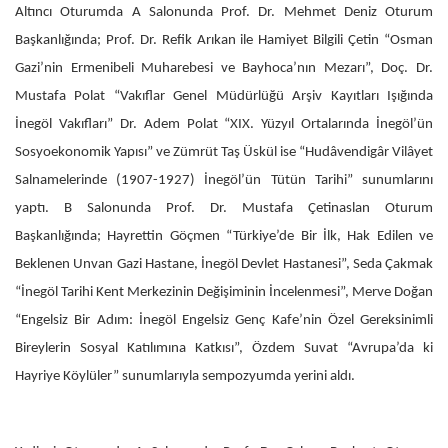
Altıncı Oturumda A Salonunda Prof. Dr. Mehmet Deniz Oturum
Başkanlığında; Prof. Dr. Refik Arıkan ile Hamiyet Bilgili Çetin “Osman
Gazi’nin Ermenibeli Muharebesi ve Bayhoca’nın Mezarı”, Doç. Dr.
Mustafa Polat “Vakıflar Genel Müdürlüğü Arşiv Kayıtları Işığında
İnegöl Vakıfları” Dr. Adem Polat “XIX. Yüzyıl Ortalarında İnegöl’ün
Sosyoekonomik Yapısı” ve Zümrüt Taş Üskül ise “Hudâvendigâr Vilâyet
Salnamelerinde (1907-1927) İnegöl’ün Tütün Tarihi” sunumlarını
yaptı. B Salonunda Prof. Dr. Mustafa Çetinaslan Oturum
Başkanlığında; Hayrettin Göçmen “Türkiye’de Bir İlk, Hak Edilen ve
Beklenen Unvan Gazi Hastane, İnegöl Devlet Hastanesi”, Seda Çakmak
“İnegöl Tarihi Kent Merkezinin Değişiminin İncelenmesi”, Merve Doğan
“Engelsiz Bir Adım: İnegöl Engelsiz Genç Kafe’nin Özel Gereksinimli
Bireylerin Sosyal Katılımına Katkısı”, Özdem Suvat “Avrupa’da ki
Hayriye Köylüler” sunumlarıyla sempozyumda yerini aldı.