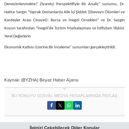
Deneyimlenmekte? Ziyaretçi Perspektifiyle Bir Analiz” sunumu, Dr.
Hatice Sargın “Yaprak Destanlarda Aile İçi Şiddet (Ebeveyn Ölümleri ve
Kardeşler Arası Cinayet): Bursa ve İnegöl Örnekleri” ve Dr. Sezgin
Koyun tarafından “İnegöl’de Turizm Markalaşması ve İstihdam İlişkisi:
Yerel Değerlerin
Ekonomik Katkısı Üzerine Bir İnceleme” sunumları gerçekleştirildi.
Kaynak: (BYZHA) Beyaz Haber Ajansı
BU KONUYU SOSYAL MEDYA HESAPLARINDA PAYLAŞ
İlginizi Çekebilecek Diğer Konular