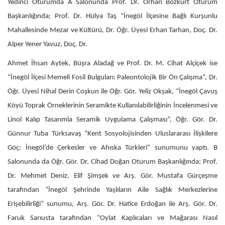
Yedinci Oturumda A Salonunda Prof. Dr. Orhan Bozkurt Oturum
Başkanlığında; Prof. Dr. Hülya Taş “İnegöl İlçesine Bağlı Kurşunlu
Mahallesinde Mezar ve Kültürü, Dr. Öğr. Üyesi Erhan Tarhan, Doç. Dr.
Alper Yener Yavuz, Doç. Dr.
Ahmet İhsan Aytek, Büşra Aladağ ve Prof. Dr. M. Cihat Alçiçek ise
“İnegöl İlçesi Memeli Fosil Bulguları: Paleontolojik Bir Ön Çalışma”, Dr.
Öğr. Üyesi Nihal Derin Coşkun ile Öğr. Gör. Yeliz Okşak, “İnegöl Çavuş
Köyü Toprak Örneklerinin Seramikte Kullanılabilirliğinin İncelenmesi ve
Linol Kalıp Tasarımla Seramik Uygulama Çalışması”, Öğr. Gör. Dr.
Günnur Tuba Türksavaş “Kent Sosyolojisinden Uluslararası İlişkilere
Göç: İnegöl’de Çerkesler ve Ahıska Türkleri” sunumunu yaptı. B
Salonunda da Öğr. Gör. Dr. Cihad Doğan Oturum Başkanlığında; Prof.
Dr. Mehmet Deniz, Elif Şimşek ve Arş. Gör. Mustafa Gürçeşme
tarafından “İnegöl Şehrinde Yaşlıların Aile Sağlık Merkezlerine
Erişebilirliği” sunumu, Arş. Gör. Dr. Hatice Erdoğan ile Arş. Gör. Dr.
Faruk Sarıusta tarafından “Oylat Kaplıcaları ve Mağarası Nasıl