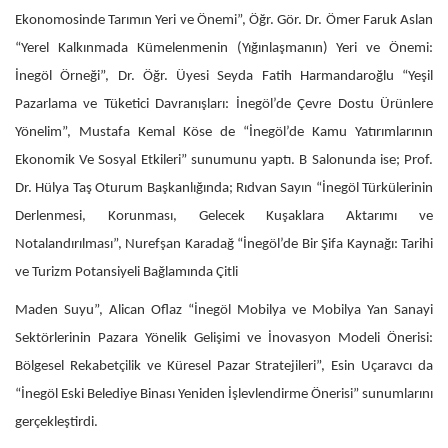
Ekonomosinde Tarımın Yeri ve Önemi”, Öğr. Gör. Dr. Ömer Faruk Aslan
“Yerel Kalkınmada Kümelenmenin (Yığınlaşmanın) Yeri ve Önemi:
İnegöl Örneği”, Dr. Öğr. Üyesi Seyda Fatih Harmandaroğlu “Yeşil
Pazarlama ve Tüketici Davranışları: İnegöl’de Çevre Dostu Ürünlere
Yönelim”, Mustafa Kemal Köse de “İnegöl’de Kamu Yatırımlarının
Ekonomik Ve Sosyal Etkileri” sunumunu yaptı. B Salonunda ise; Prof.
Dr. Hülya Taş Oturum Başkanlığında; Rıdvan Sayın “İnegöl Türkülerinin
Derlenmesi, Korunması, Gelecek Kuşaklara Aktarımı ve
Notalandırılması”, Nurefşan Karadağ “İnegöl’de Bir Şifa Kaynağı: Tarihi
ve Turizm Potansiyeli Bağlamında Çitli
Maden Suyu”, Alican Oflaz “İnegöl Mobilya ve Mobilya Yan Sanayi
Sektörlerinin Pazara Yönelik Gelişimi ve İnovasyon Modeli Önerisi:
Bölgesel Rekabetçilik ve Küresel Pazar Stratejileri”, Esin Uçaravcı da
“İnegöl Eski Belediye Binası Yeniden İşlevlendirme Önerisi” sunumlarını
gerçekleştirdi.