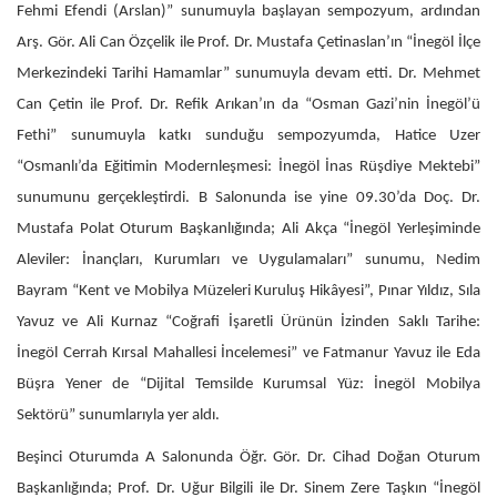
Fehmi Efendi (Arslan)” sunumuyla başlayan sempozyum, ardından
Arş. Gör. Ali Can Özçelik ile Prof. Dr. Mustafa Çetinaslan’ın “İnegöl İlçe
Merkezindeki Tarihi Hamamlar” sunumuyla devam etti. Dr. Mehmet
Can Çetin ile Prof. Dr. Refik Arıkan’ın da “Osman Gazi’nin İnegöl’ü
Fethi” sunumuyla katkı sunduğu sempozyumda, Hatice Uzer
“Osmanlı’da Eğitimin Modernleşmesi: İnegöl İnas Rüşdiye Mektebi”
sunumunu gerçekleştirdi. B Salonunda ise yine 09.30’da Doç. Dr.
Mustafa Polat Oturum Başkanlığında; Ali Akça “İnegöl Yerleşiminde
Aleviler: İnançları, Kurumları ve Uygulamaları” sunumu, Nedim
Bayram “Kent ve Mobilya Müzeleri Kuruluş Hikâyesi”, Pınar Yıldız, Sıla
Yavuz ve Ali Kurnaz “Coğrafi İşaretli Ürünün İzinden Saklı Tarihe:
İnegöl Cerrah Kırsal Mahallesi İncelemesi” ve Fatmanur Yavuz ile Eda
Büşra Yener de “Dijital Temsilde Kurumsal Yüz: İnegöl Mobilya
Sektörü” sunumlarıyla yer aldı.
Beşinci Oturumda A Salonunda Öğr. Gör. Dr. Cihad Doğan Oturum
Başkanlığında; Prof. Dr. Uğur Bilgili ile Dr. Sinem Zere Taşkın “İnegöl