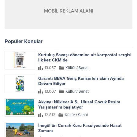
MOBİL REKLAM ALANI
Popüler Konular
Kurtuluş Savaşı dönemine ait kartpostal sergisi
ilk kez CKM’de
13.057
Kültür / Sanat
Garanti BBVA Genç Konserleri Ekim Ayında
Devam Ediyor
13.007
Kültür / Sanat
Akkuyu Nükleer A.Ş., Ulusal Çocuk Resim
Yarışması’nı başlatıyor
12.812
Kültür / Sanat
İnegöl’ün Cerrah Kuru Fasulyesinde Hasat
Zamanı