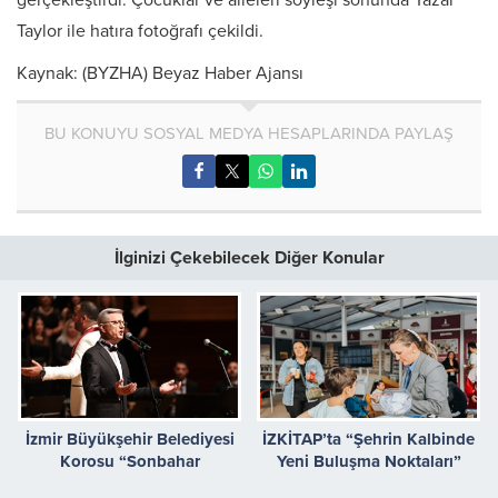
gerçekleştirdi. Çocuklar ve aileleri söyleşi sonunda Yazar
Taylor ile hatıra fotoğrafı çekildi.
Kaynak: (BYZHA) Beyaz Haber Ajansı
BU KONUYU SOSYAL MEDYA HESAPLARINDA PAYLAŞ
İlginizi Çekebilecek Diğer Konular
İzmir Büyükşehir Belediyesi
İZKİTAP’ta “Şehrin Kalbinde
Korosu “Sonbahar
Yeni Buluşma Noktaları”
Şarkıları”yla yüreklere