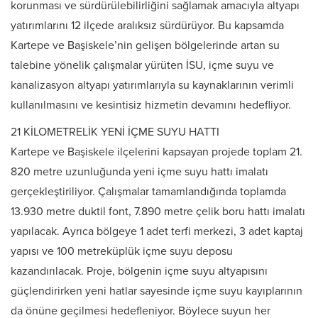
korunması ve sürdürülebilirliğini sağlamak amacıyla altyapı
yatırımlarını 12 ilçede aralıksız sürdürüyor. Bu kapsamda
Kartepe ve Başiskele’nin gelişen bölgelerinde artan su
talebine yönelik çalışmalar yürüten İSU, içme suyu ve
kanalizasyon altyapı yatırımlarıyla su kaynaklarının verimli
kullanılmasını ve kesintisiz hizmetin devamını hedefliyor.
21 KİLOMETRELİK YENİ İÇME SUYU HATTI
Kartepe ve Başiskele ilçelerini kapsayan projede toplam 21.
820 metre uzunluğunda yeni içme suyu hattı imalatı
gerçekleştiriliyor. Çalışmalar tamamlandığında toplamda
13.930 metre duktil font, 7.890 metre çelik boru hattı imalatı
yapılacak. Ayrıca bölgeye 1 adet terfi merkezi, 3 adet kaptaj
yapısı ve 100 metreküplük içme suyu deposu
kazandırılacak. Proje, bölgenin içme suyu altyapısını
güçlendirirken yeni hatlar sayesinde içme suyu kayıplarının
da önüne geçilmesi hedefleniyor. Böylece suyun her