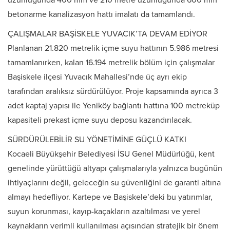
uzunluğunda 400 mm ve 210 metre uzunluğunda 600 mm
betonarme kanalizasyon hattı imalatı da tamamlandı.
ÇALIŞMALAR BAŞİSKELE YUVACIK’TA DEVAM EDİYOR
Planlanan 21.820 metrelik içme suyu hattının 5.986 metresi
tamamlanırken, kalan 16.194 metrelik bölüm için çalışmalar
Başiskele ilçesi Yuvacık Mahallesi’nde üç ayrı ekip
tarafından aralıksız sürdürülüyor. Proje kapsamında ayrıca 3
adet kaptaj yapısı ile Yeniköy bağlantı hattına 100 metreküp
kapasiteli prekast içme suyu deposu kazandırılacak.
SÜRDÜRÜLEBİLİR SU YÖNETİMİNE GÜÇLÜ KATKI
Kocaeli Büyükşehir Belediyesi İSU Genel Müdürlüğü, kent
genelinde yürüttüğü altyapı çalışmalarıyla yalnızca bugünün
ihtiyaçlarını değil, geleceğin su güvenliğini de garanti altına
almayı hedefliyor. Kartepe ve Başiskele’deki bu yatırımlar,
suyun korunması, kayıp-kaçakların azaltılması ve yerel
kaynakların verimli kullanılması açısından stratejik bir önem