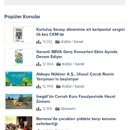
Popüler Konular
Kurtuluş Savaşı dönemine ait kartpostal sergisi
ilk kez CKM’de
13.012
Kültür / Sanat
Garanti BBVA Genç Konserleri Ekim Ayında
Devam Ediyor
12.964
Kültür / Sanat
Akkuyu Nükleer A.Ş., Ulusal Çocuk Resim
Yarışması’nı başlatıyor
12.769
Kültür / Sanat
İnegöl’ün Cerrah Kuru Fasulyesinde Hasat
Zamanı
12.158
Ekonomi
Bornova’da çocukları şiddete karşı koruma
seferberliği