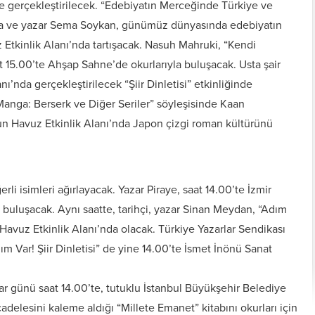
’de gerçekleştirilecek. “Edebiyatın Merceğinde Türkiye ve
apa ve yazar Sema Soykan, günümüz dünyasında edebiyatın
 Etkinlik Alanı’nda tartışacak. Nasuh Mahruki, “Kendi
t 15.00’te Ahşap Sahne’de okurlarıyla buluşacak. Usta şair
ı’nda gerçekleştirilecek “Şiir Dinletisi” etkinliğinde
 Manga: Berserk ve Diğer Seriler” söyleşisinde Kaan
n Havuz Etkinlik Alanı’nda Japon çizgi roman kültürünü
rli isimleri ağırlayacak. Yazar Piraye, saat 14.00’te İzmir
a buluşacak. Aynı saatte, tarihçi, yazar Sinan Meydan, “Adım
Havuz Etkinlik Alanı’nda olacak. Türkiye Yazarlar Sendikası
zım Var! Şiir Dinletisi” de yine 14.00’te İsmet İnönü Sanat
 günü saat 14.00’te, tutuklu İstanbul Büyükşehir Belediye
lesini kaleme aldığı “Millete Emanet” kitabını okurları için