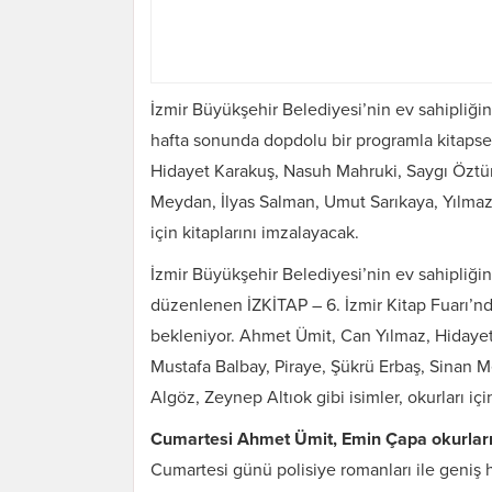
İzmir Büyükşehir Belediyesi’nin ev sahipliğin
hafta sonunda dopdolu bir programla kitaps
Hidayet Karakuş, Nasuh Mahruki, Saygı Öztürk
Meydan, İlyas Salman, Umut Sarıkaya, Yılmaz A
için kitaplarını imzalayacak.
İzmir Büyükşehir Belediyesi’nin ev sahipliğind
düzenlenen İZKİTAP – 6. İzmir Kitap Fuarı’n
bekleniyor. Ahmet Ümit, Can Yılmaz, Hidayet
Mustafa Balbay, Piraye, Şükrü Erbaş, Sinan M
Algöz, Zeynep Altıok gibi isimler, okurları içi
Cumartesi Ahmet Ümit, Emin Çapa okurları
Cumartesi günü polisiye romanları ile geniş 