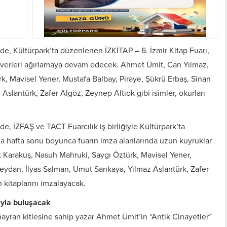
de, Kültürpark’ta düzenlenen İZKİTAP – 6. İzmir Kitap Fuarı,
everleri ağırlamaya devam edecek. Ahmet Ümit, Can Yılmaz,
, Mavisel Yener, Mustafa Balbay, Piraye, Şükrü Erbaş, Sinan
slantürk, Zafer Algöz, Zeynep Altıok gibi isimler, okurları
e, İZFAŞ ve TACT Fuarcılık iş birliğiyle Kültürpark’ta
da hafta sonu boyunca fuarın imza alanlarında uzun kuyruklar
 Karakuş, Nasuh Mahruki, Saygı Öztürk, Mavisel Yener,
eydan, İlyas Salman, Umut Sarıkaya, Yılmaz Aslantürk, Zafer
n kitaplarını imzalayacak.
yla buluşacak
hayran kitlesine sahip yazar Ahmet Ümit’in “Antik Cinayetler”