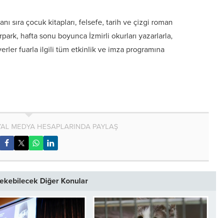
nı sıra çocuk kitapları, felsefe, tarih ve çizgi roman
rpark, hafta sonu boyunca İzmirli okurları yazarlarla,
verler fuarla ilgili tüm etkinlik ve imza programına
AL MEDYA HESAPLARINDA PAYLAŞ
 Çekebilecek Diğer Konular