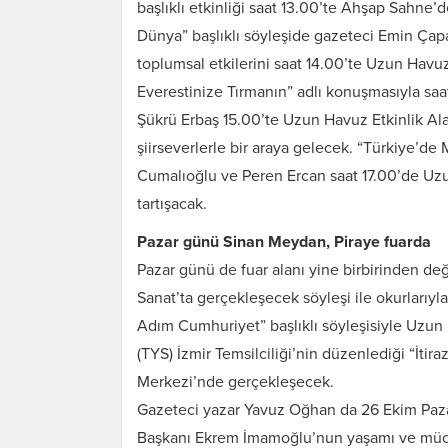
başlıklı etkinliği saat 13.00’te Ahşap Sahne
Dünya” başlıklı söyleşide gazeteci Emin Ç
toplumsal etkilerini saat 14.00’te Uzun Havuz
Everestinize Tırmanın” adlı konuşmasıyla saa
Şükrü Erbaş 15.00’te Uzun Havuz Etkinlik Alan
şiirseverlerle bir araya gelecek. “Türkiye’de
Cumalıoğlu ve Peren Ercan saat 17.00’de Uzu
tartışacak.
Pazar günü Sinan Meydan, Piraye fuarda
Pazar günü de fuar alanı yine birbirinden değe
Sanat’ta gerçekleşecek söyleşi ile okurlarıyl
Adım Cumhuriyet” başlıklı söyleşisiyle Uzun 
(TYS) İzmir Temsilciliği’nin düzenlediği “İtira
Merkezi’nde gerçekleşecek.
Gazeteci yazar Yavuz Oğhan da 26 Ekim Pazar
Başkanı Ekrem İmamoğlu’nun yaşamı ve mücade