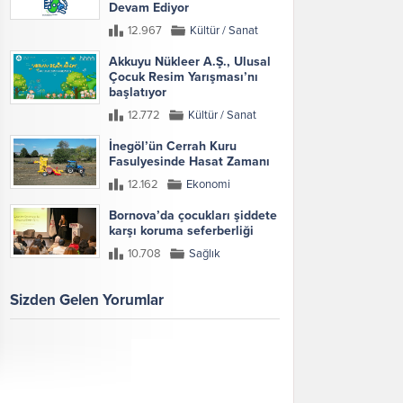
Devam Ediyor
12.967
Kültür / Sanat
Akkuyu Nükleer A.Ş., Ulusal
Çocuk Resim Yarışması’nı
başlatıyor
12.772
Kültür / Sanat
İnegöl’ün Cerrah Kuru
Fasulyesinde Hasat Zamanı
12.162
Ekonomi
Bornova’da çocukları şiddete
karşı koruma seferberliği
10.708
Sağlık
Sizden Gelen Yorumlar
Galeri
Tümünü Göster