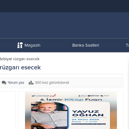
Magazin
Banka Saatleri
T
debiyat rüzgarı esecek
 rüzgarı esecek
Yorum yaz
300 kez görüntülendi