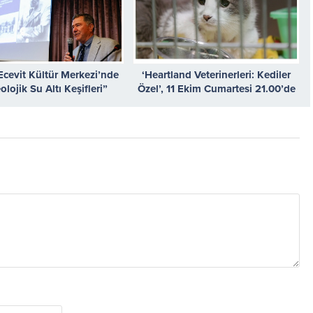
Ecevit Kültür Merkezi’nde
‘Heartland Veterinerleri: Kediler
olojik Su Altı Keşifleri”
Özel’, 11 Ekim Cumartesi 21.00’de
konferansı
National Geographic WILD
Ekranlarında!